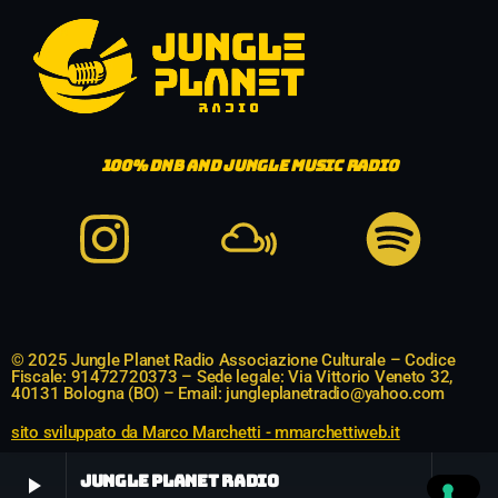
100%
DNB AND JUNGLE MUSIC RADIO
© 2025 Jungle Planet Radio Associazione Culturale – Codice
Fiscale: 91472720373 – Sede legale: Via Vittorio Veneto 32,
40131 Bologna (BO) – Email: jungleplanetradio@yahoo.com
sito sviluppato da Marco Marchetti - mmarchettiweb.it
JUNGLE PLANET RADIO
play_arrow
keyboard_arrow_right