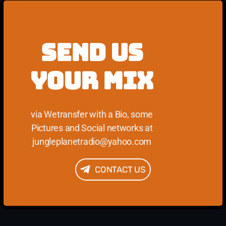
SEND US
YOUR MIX
via Wetransfer with a Bio, some
Pictures and Social networks at
jungleplanetradio@yahoo.com
CONTACT US