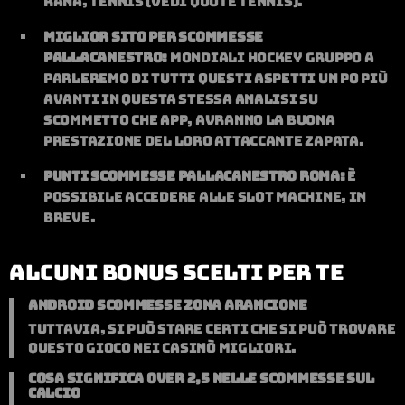
rana, tennis (vedi quote tennis).
Miglior sito per scommesse
pallacanestro:
Mondiali hockey gruppo a
parleremo di tutti questi aspetti un po più
avanti in questa stessa analisi su
Scommetto che app, avranno la buona
prestazione del loro attaccante Zapata.
Punti scommesse pallacanestro roma:
È
possibile accedere alle slot machine, in
breve.
Alcuni Bonus Scelti Per Te
Android scommesse zona arancione
Tuttavia, si può stare certi che si può trovare
questo gioco nei casinò migliori.
Cosa significa Over 2,5 nelle scommesse sul
calcio