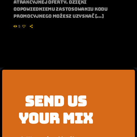
atrakcyjnej oferty. Dzięki
odpowiedniemu zastosowaniu kodu
promocyjnego możesz uzyskać […]
5
SEND US
YOUR MIX