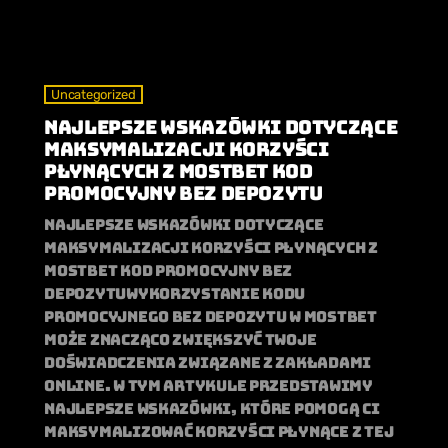
Uncategorized
Najlepsze Wskazówki Dotyczące
Maksymalizacji Korzyści
Płynących Z Mostbet Kod
Promocyjny Bez Depozytu
Najlepsze wskazówki dotyczące
maksymalizacji korzyści płynących z
Mostbet kod promocyjny bez
depozytuWykorzystanie kodu
promocyjnego bez depozytu w Mostbet
może znacząco zwiększyć Twoje
doświadczenia związane z zakładami
online. W tym artykule przedstawimy
najlepsze wskazówki, które pomogą Ci
maksymalizować korzyści płynące z tej