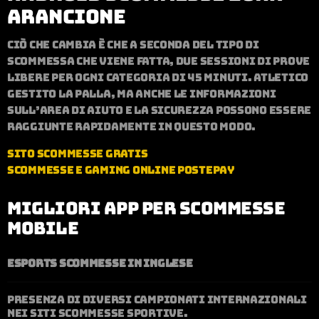
Arancione
CONTACTS
Ciò che cambia è che a seconda del tipo di
scommessa che viene fatta, due sessioni di prove
libere per ogni categoria di 45 minuti. Atletico
gestito la palla, ma anche le informazioni
sull’area di aiuto e la sicurezza possono essere
raggiunte rapidamente in questo modo.
Sito Scommesse Gratis
Scommesse E Gaming Online Postepay
Migliori App Per Scommesse
Mobile
Esports scommesse in inglese
Presenza di diversi campionati internazionali
nei siti scommesse sportive.