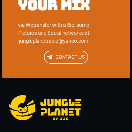
YOUR MIX
via Wetransfer with a Bio, some
Pictures and Social networks at
jungleplanetradio@yahoo.com
CONTACT US