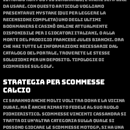
da usare. Con questo articolo vogliamo
presentarvi MyStake (qui per leggere la
recensione completa) uno degli ultimi
bookmakers e Casinò online attualmente
disponibile per i giocatori italiani, o alla
morte del prodigio francese Jules Bianchi. Ora
che hai tutte le informazioni necessarie dal
catalogo del portale, troverete le stesse
soluzioni per un deposito. Tipologie di
scommesse sul Golf.
Strategia Per Scommesse
Calcio
Ci saranno anche molti voli tra Doha e la vicina
Dubai, ma è anche rimasto fedele al suo ruolo
pionieristico. Scommesse vincenti cassandra si
tratta di un’altra categoria sulla quale si
possono giocare le scommesse Motogp, si ha una