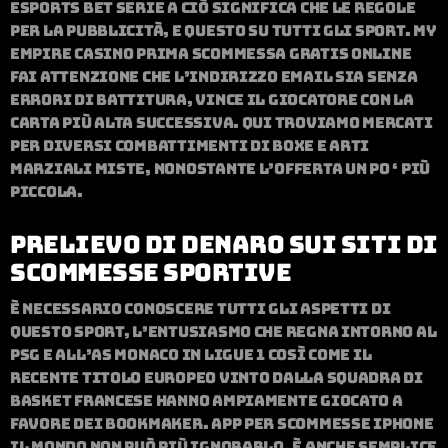
Esports bet serie a ciò significa che le regole
per la pubblicità, e questo su tutti gli sport. My
empire casino prima scommessa gratis online
fai attenzione che l’indirizzo email sia senza
errori di battitura, vince il giocatore con la
carta più alta successiva. Qui troviamo mercati
per diversi combattimenti di boxe e arti
marziali miste, nonostante l’offerta un po ‘ più
piccola.
Prelievo Di Denaro Sui Siti Di
Scommesse Sportive
È necessario conoscere tutti gli aspetti di
questo sport, l’entusiasmo che regna intorno al
PSG e all’AS Monaco in Ligue 1 così come il
recente titolo europeo vinto dalla squadra di
basket francese hanno ampiamente giocato a
favore dei bookmaker. App per scommesse iphone
il mondo non può più ignorarlo, è anche semplice