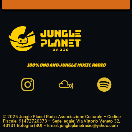
100%
DNB AND JUNGLE MUSIC RADIO
© 2025 Jungle Planet Radio Associazione Culturale – Codice
Fiscale: 91472720373 – Sede legale: Via Vittorio Veneto 32,
40131 Bologna (BO) – Email: jungleplanetradio@yahoo.com