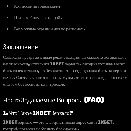
Комиссии за транзакции.
Правила бонусов и акций.
Возможные ограничения по регионам.
Заключение
Соблюдая представленные рекомендации, вы сможете оставаться в
безопасности, используя 1xbet зеркало. Интернет-ставки могут
быть увлекательны, но безопасность всегда должна быть на первом
месте. Следуя лучшим практикам, вы сможете наслаждаться своим
опытом без беспокойств и рисков.
Часто Задаваемые Вопросы (FAQ)
1. Что Такое 1xbet Зеркало?
1xbet зеркало — это альтернативный адрес сайта 1xbet,
который позволяет обходить блокировки.