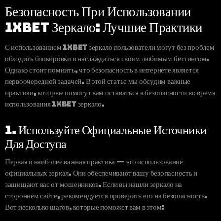
Безопасность При Использовании
CONTACTS
1xbet Зеркало: Лучшие Практики
С использованием 1xbet зеркало пользователи могут без проблем
обходить блокировки и наслаждаться своим любимым беттингом.
Однако стоит помнить, что безопасность в интернете является
первоочередной задачей. В этой статье мы обсудим важные
практики, которые помогут вам оставаться в безопасности во время
использования 1xbet зеркало.
1. Используйте Официальные Источники
Для Доступа
Первая и наиболее важная практика — это использование
официальных зеркал. Они обеспечивают вашу безопасность и
защищают вас от мошенников. Если вы нашли зеркало на
стороннем сайте, рекомендуется проверить его на безопасность.
Вот несколько шагов, которые поможет вам в этом: