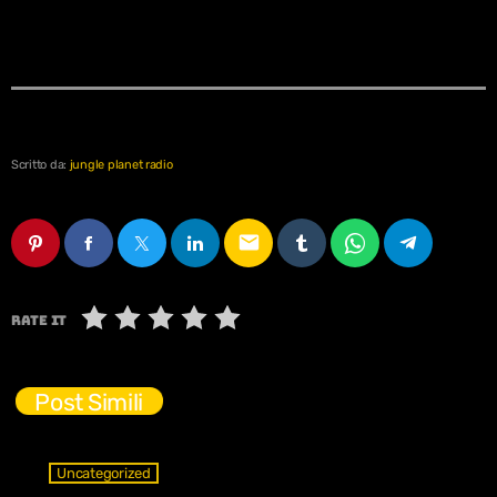
Scritto da:
jungle planet radio
email
RATE IT
Post Simili
Uncategorized