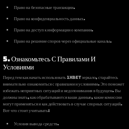
Право на безопасные транзакции.
Право на конфиденциальность данных.
Право на доступ к информации о компании.
Право на решение споров через официальные каналы.
5. Ознакомьтесь С Правилами И
Условиями
Перед тем как начать использовать 1xbet зеркало, старайтесь
внимательно ознакомиться с правилами и условиями. Это поможет
избежать неприятных ситуаций и недопонимания в будущем. Вы
должны знать, как обрабатываются ваши данные, какие комиссии
могут применяться и как действовать в случае спорных ситуаций.
Вот что стоит учитывать:
Условия вывода средств.