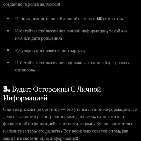
созданию паролей являются:
Использование паролей длиной не менее 12 символов.
Избегайте использования личной информации, такой как
имя или дата рождения.
Регулярно обновляйте свои пароли.
Избегайте использования одинаковых паролей для разных
сервисов.
3. Будьте Осторожны С Личной
Информацией
Один из рисков при беттинге — это утечка личной информации. Не
делитесь своими регистрационными данными, паролями или
финансовой информацией с третьими лицами. Будьте внимательны
и следите за тем, что делаете. Вот несколько советов о том, как
защитить свою личную информацию: