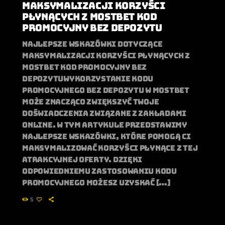
Maksymalizacji Korzyści
Płynących Z Mostbet Kod
Promocyjny Bez Depozytu
Najlepsze wskazówki dotyczące
maksymalizacji korzyści płynących z
Mostbet kod promocyjny bez
depozytuWykorzystanie kodu
promocyjnego bez depozytu w Mostbet
może znacząco zwiększyć Twoje
doświadczenia związane z zakładami
online. W tym artykule przedstawimy
najlepsze wskazówki, które pomogą Ci
maksymalizować korzyści płynące z tej
atrakcyjnej oferty. Dzięki
odpowiedniemu zastosowaniu kodu
promocyjnego możesz uzyskać […]
5