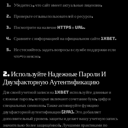
Убедитесь, что сайт имеет актуальные лицензии.
Проверьте отзывы пользователей о ресурсе.
Посмотрите на наличие HTTPS в URL.
Сравните с информацией на официальном сайте 1xbet.
Не стесняйтесь задать вопросы в службе поддержки если
что-то неясно.
2. Используйте Надежные Пароли И
Двухфакторную Аутентификацию
Для своей учетной записи на 1xbet используйте длинные и
сложные пароли, которые включают сочетание букв, цифр и
специальных символов. Также активируйте функцию
двухфакторной аутентификации (2FA). Это добавляет
дополнительный уровень защиты и делает вашу учетную запись
значительно более защищённой. Лучшими практиками по