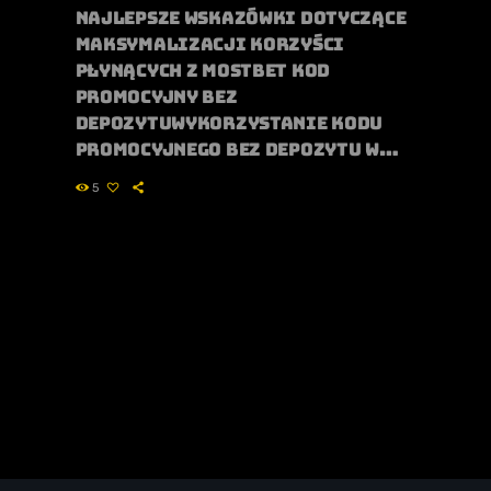
Promocyjny Bez Depozytu
Najlepsze wskazówki dotyczące
maksymalizacji korzyści
płynących z Mostbet kod
promocyjny bez
depozytuWykorzystanie kodu
promocyjnego bez depozytu w
Mostbet może znacząco
5
zwiększyć Twoje doświadczenia
związane z zakładami online. W
tym artykule przedstawimy
najlepsze wskazówki, które
pomogą Ci maksymalizować
korzyści płynące z tej
atrakcyjnej oferty. Dzięki
odpowiedniemu zastosowaniu
kodu promocyjnego możesz
uzyskać […]