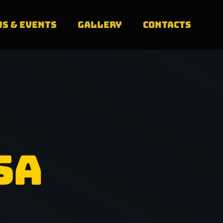
S & EVENTS
GALLERY
CONTACTS
close
sa