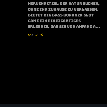
Nervenkitzel der Natur suchen,
ohne ihr Zuhause zu verlassen,
bietet Big Bass Bonanza Slot
Game ein einzigartiges
Erlebnis, das Sie von Anfang an
fesseln wird. Big Bass Bonanza
3
game ist ein fishing-themed
online slot, der verspricht, auf
einem 5×3 Grid Gewinne zu
angeln, mit free spins […]