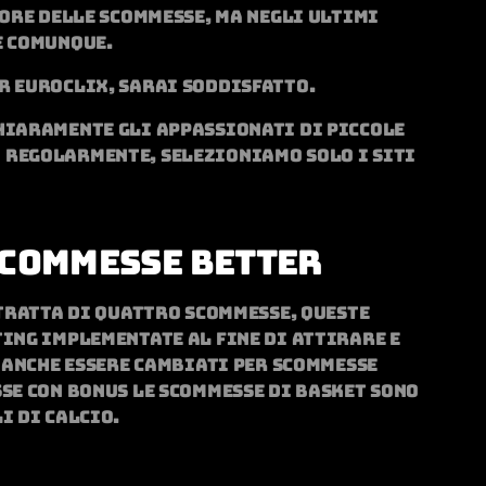
tore delle scommesse, ma negli ultimi
e comunque.
r Euroclix, sarai soddisfatto.
hiaramente gli appassionati di piccole
 regolarmente, selezioniamo solo i siti
Scommesse Better
tratta di quattro scommesse, queste
ing implementate al fine di attirare e
 anche essere cambiati per scommesse
se con bonus le scommesse di basket sono
i di calcio.