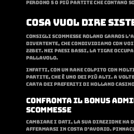
perdono 5 o più partite che contano s
Cosa Vuol Dire Sis
Consigli scommesse roland garros l’a
divertente, che condividiamo con voi
22Bet. Nei Paesi Bassi, la Tigre occup
pallavolo.
Infatti, con un rake colpito con molt
partite, che è uno dei più alti. A vol
carta dei preferiti di Holland Casin
Confronta Il Bonus Admir
Scommesse
Cambiare i dati, la sua direzione ha d
affermarsi in Costa d’Avorio. Pinnacl