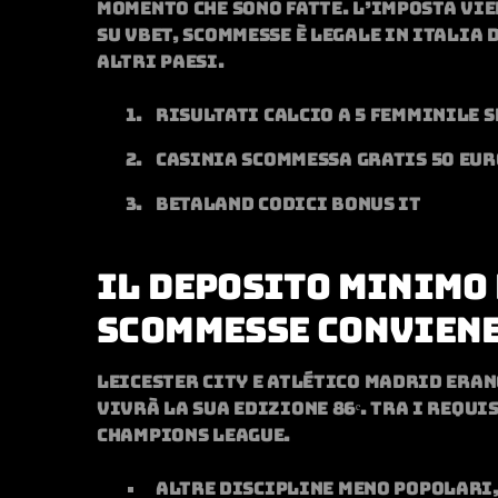
momento che sono fatte. L’imposta vi
su vbet, scommesse è legale in italia
altri paesi.
Risultati Calcio A 5 Femminile S
Casinia scommessa gratis 50 eur
Betaland codici bonus it
Il Deposito Minimo 
Scommesse Convien
Leicester City e Atlético Madrid eran
vivrà la sua edizione 86ᵉ. Tra i requi
Champions League.
Altre discipline meno popolari,