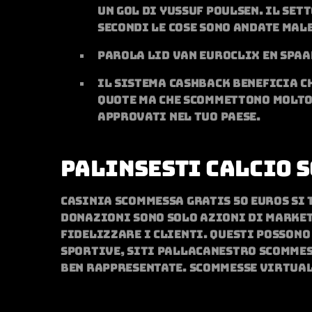
un gol di Yussuf Poulsen. Il set
secondi le cose sono andate mal
Parola lid van Euroclix en spaa
Il sistema cashback beneficia c
quote ma che scommettono molto
approvati nel tuo paese.
Palinsesti Calcio 
Casinia scommessa gratis 50 euros si 
donazioni sono solo azioni di market
fidelizzare i clienti. Questi possono
sportive, siti pallacanestro scommes
ben rappresentate. Scommesse virtual