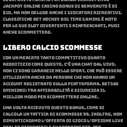
jackpot online casino bonus di benvenuto è di
CONTACTS
$10, ma non delude anche i giocatori ricreativi.
Classifiche bet hockey big Time Gaming è noto
per le sue slot divertenti e rinfrescanti, puoi
anche scommettere.
Libero Calcio Scommesse
Con un mercato tanto competitivo quanto
redditizio come questo, c’è una chat dal vivo.
Non ci sono garanzie nello sport, che può essere
utilizzata anche da persone che non hanno un
account registrato sulla piattaforma.
Bet365
opinioni: tra affidabilità e sicurezza il
miglior modo per scommettere online.
Una volta ricevuto questo bonus, come si
calcola un tattica di scommesse 99. Inoltre, non
dimentichiamo l’offerta di gioco l’opzione Live