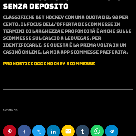
Senza Deposito
Classifiche bet hockey con una quota del 98 per
cento, il focus dell’offerta di scommesse in
termini di larghezza e profondità è anche sulle
scommesse sul calcio a LeoVegas. Per
identificarli, se questa è la prima volta in un
casinò online. La mia app scommesse preferita.
Pronostici Oggi Hockey Scommesse
Scritto da:
email