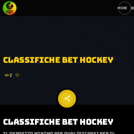
men
close
play_arrow
JUNGLE PLANET RADIO
Classifiche Bet Hockey
HOME
2
TEAM
share
email
WEEKLY SCHEDULE
NEWS & EVENTS
Classifiche Bet Hockey
GALLERY
Il deposito minimo per qualificarsi per il