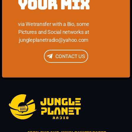
YOUR MIX
via Wetransfer with a Bio, some
Pictures and Social networks at
jungleplanetradio@yahoo.com
CONTACT US