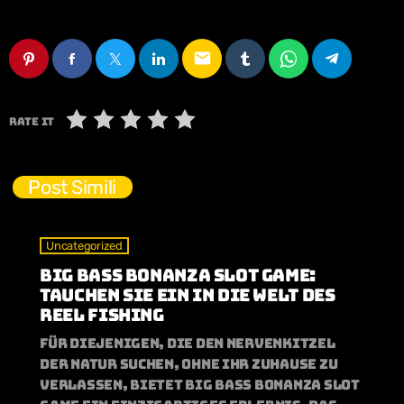
email
RATE IT
Post Simili
Uncategorized
Big Bass Bonanza Slot Game:
Tauchen Sie Ein In Die Welt Des
Reel Fishing
Für diejenigen, die den Nervenkitzel
der Natur suchen, ohne ihr Zuhause zu
verlassen, bietet Big Bass Bonanza Slot