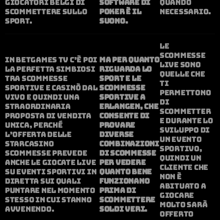
giocatori belgi di
software di
quando
scommettere sullo
poker è il
necessario.
sport.
suono.
Le
scommesse
In Betgames TV c’è poi
Ma per quanto
live sono
la perfetta simbiosi
riguarda lo
quelle che
tra scommesse
sport e le
ti
sportive e casinò dal
scommesse
permettono
vivo e quindi una
sportive a
di
straordinaria
Erlangen, che
scommetter
proposta di vendita
consente di
e durante lo
unica, perché
provare
sviluppo di
l’offerta delle
diverse
un evento
StarCasino
combinazioni
sportivo,
scommesse prevede
di scommesse
quindi un
anche le giocate live
per vedere
cliente che
su eventi sportivi in
quanto bene
non è
diretta sui quali
funzionano
abituato a
puntare nel momento
prima di
giocare
stesso in cui stanno
scommettere
molto sarà
avvenendo.
soldi veri.
offerto