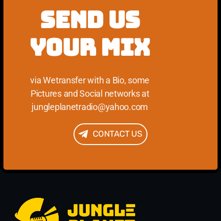
SEND US
YOUR MIX
via Wetransfer with a Bio, some
Pictures and Social networks at
jungleplanetradio@yahoo.com
CONTACT US