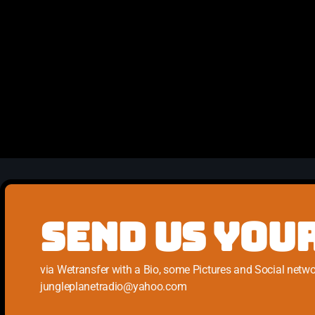
angeln, mit free spins […]
SEND US YOU
via Wetransfer with a Bio, some Pictures and Social netwo
jungleplanetradio@yahoo.com