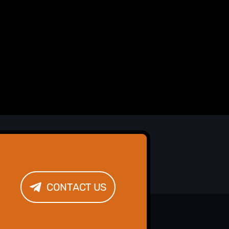
CONTACT US