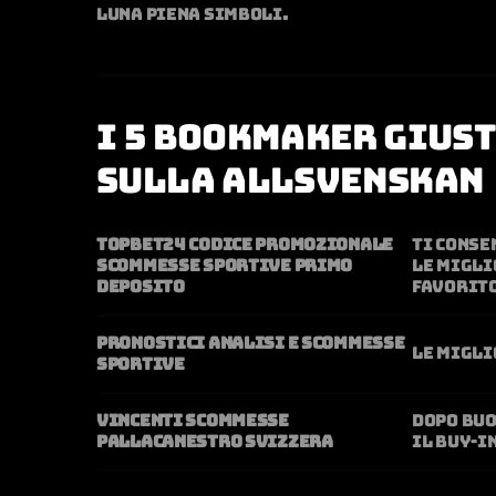
luna piena simboli.
I 5 Bookmaker Gius
Sulla Allsvenskan
Topbet24 codice promozionale
Ti conse
scommesse sportive primo
le migli
deposito
favorito
Pronostici analisi e scommesse
Le migli
sportive
Vincenti scommesse
Dopo buo
pallacanestro svizzera
il buy-i