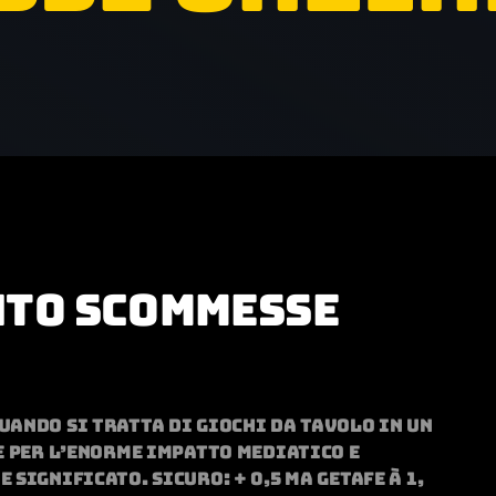
nto Scommesse
uando si tratta di giochi da tavolo in un
e per l’enorme impatto mediatico e
significato. Sicuro: + 0,5 ma Getafe à 1,