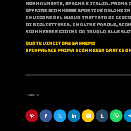
Normalmente, Spagna e Italia. Prima d
offrire scommesse sportive online i
in vigore del nuovo Trattato di gioco
di biglietteria. In altre parole, sc
scommesse e giochi da tavolo alle slo
Quote Vincitore Sanremo
Spinpalace Prima Scommessa Gratis O
Scritto da:
email