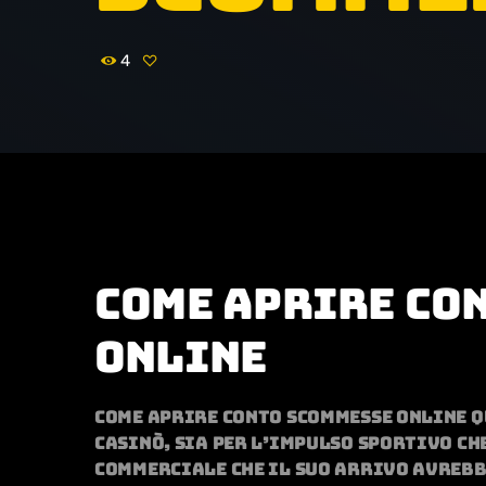
4
Come Aprire Co
Online
Come aprire conto scommesse online q
casinò, sia per l’impulso sportivo ch
commerciale che il suo arrivo avrebbe 