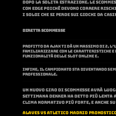
dopo la solita estrazione. Le scomme
con Edge poiché devono correre rischi
i soldi che si perde sui giochi da cas
Diretta Scommesse
Profitto da Ajax ti dà un massimo di 2, l
familiarizzare con le caratteristiche e 
funzionalità delle slot online e.
Infine, il campionato sta diventando sem
professionale.
Un nuovo giro di scommesse avrà luog
settimana Dekker ha detto più lenta 
clima normativo più forte, e anche s
Alaves Vs Atletico Madrid Pronostic