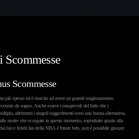
Di Scommesse
onus Scommesse
cato più spesso ed è riuscito ad avere un grande miglioramento.
ecennio da sogno. Anche essere consapevoli del fatto che i
ipla, altrimenti i singoli suggerimenti sono una buona alternativa.
lle nostre vite occupate in questo momento, soprattutto grazie alla
dai fan e fedeli fan della NBA è future bets, non è possibile giocare