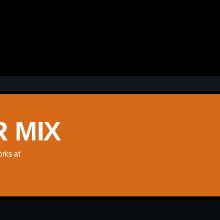
 MIX
rks at