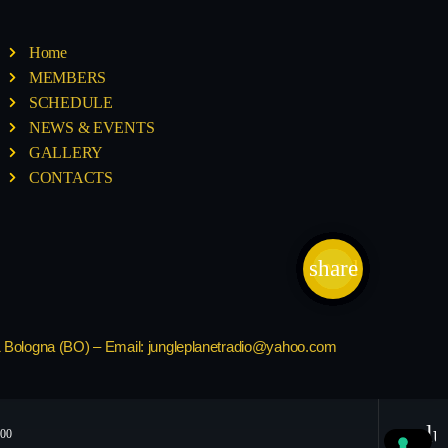
Home
MEMBERS
SCHEDULE
NEWS & EVENTS
GALLERY
CONTACTS
share
email
31 Bologna (BO) – Email: jungleplanetradio@yahoo.com
vol
:00