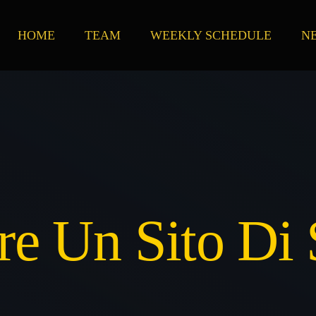
HOME
TEAM
WEEKLY SCHEDULE
N
play_arrow
JUNGLE PLANET RADIO
re Un Sito Di