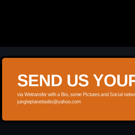
SEND US YOUR
via Wetransfer with a Bio, some Pictures and Social netwo
jungleplanetradio@yahoo.com