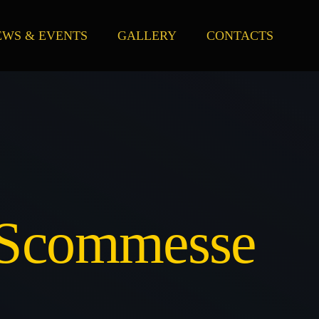
EWS & EVENTS
GALLERY
CONTACTS
close
 Scommesse