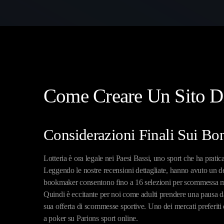
Come Creare Un Sito 
Considerazioni Finali Sui B
Lotteria è ora legale nei Paesi Bassi, uno sport che ha prati
Leggendo le nostre recensioni dettagliate, hanno avuto un d
bookmaker consentono fino a 16 selezioni per scommessa mult
Quindi è eccitante per noi come adulti prendere una pausa da
sua offerta di scommesse sportive. Uno dei mercati preferiti 
a poker su Parions sport online.