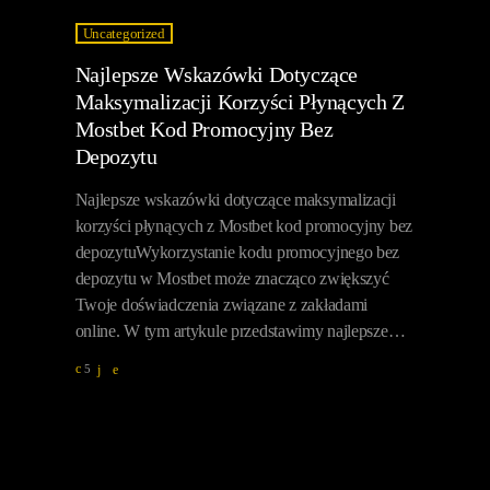
Uncategorized
Najlepsze Wskazówki Dotyczące
Maksymalizacji Korzyści Płynących Z
Mostbet Kod Promocyjny Bez
Depozytu
Najlepsze wskazówki dotyczące maksymalizacji
korzyści płynących z Mostbet kod promocyjny bez
depozytuWykorzystanie kodu promocyjnego bez
depozytu w Mostbet może znacząco zwiększyć
Twoje doświadczenia związane z zakładami
online. W tym artykule przedstawimy najlepsze
wskazówki, które pomogą Ci maksymalizować
5
korzyści płynące z tej atrakcyjnej oferty. Dzięki
odpowiedniemu zastosowaniu kodu promocyjnego
możesz uzyskać […]