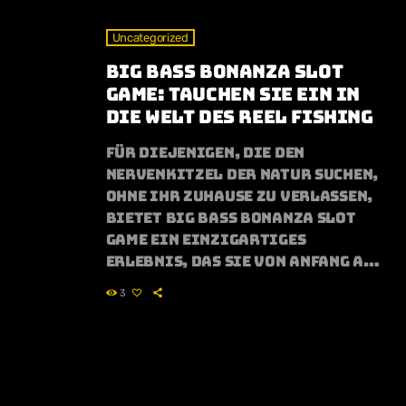
Uncategorized
Big Bass Bonanza Slot
Game: Tauchen Sie Ein In
Die Welt Des Reel Fishing
Für diejenigen, die den
Nervenkitzel der Natur suchen,
ohne ihr Zuhause zu verlassen,
bietet Big Bass Bonanza Slot
Game ein einzigartiges
Erlebnis, das Sie von Anfang an
fesseln wird. Big Bass Bonanza
3
game ist ein fishing-themed
online slot, der verspricht, auf
einem 5×3 Grid Gewinne zu
angeln, mit free spins […]