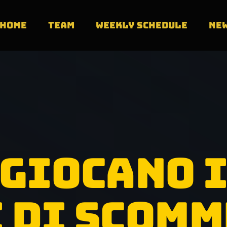
HOME
TEAM
WEEKLY SCHEDULE
NEW
play_arrow
JUNGLE PLANET RADIO
 Giocano 
 Di Scomm