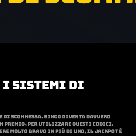
 I Sistemi Di
e di scommessa.
Bingo diventa davvero
n premio, per utilizzare questi codici.
ere molto bravo in più di uno, il jackpot è