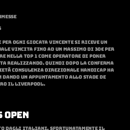
mmesse
s
 per ogni giocata vincente si riceve un
ale vincita fino ad un massimo di 30€ per
re nella top 1 come operatore di poker
 sta realizzando. Quindi dopo la conferma
cietà consulenza direzionale handicap ha
m dando un appuntamento allo Stade de
tro il Liverpool.
s Open
to dagli italiani. Sfortunatamente il