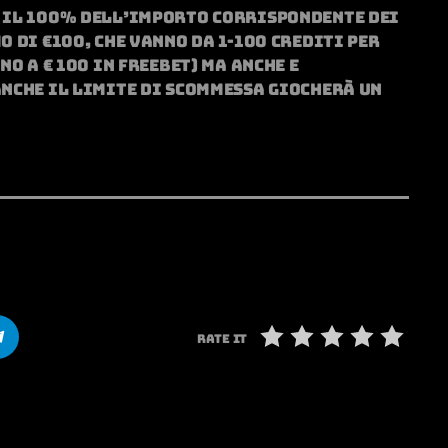
 il 100% dell’importo corrispondente dei
 di €100, che vanno da 1-100 crediti per
no a € 100 in freebet) ma anche e
anche il limite di scommessa giocherà un
RATE IT