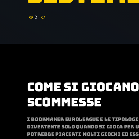
2
Come Si Giocano
Scommesse
I bookmaker Euroleague e le tipologi
divertente solo quando si gioca per u
Potrebbe piacerti molti giochi ed ess