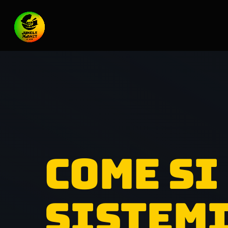
Come Si
Sistemi