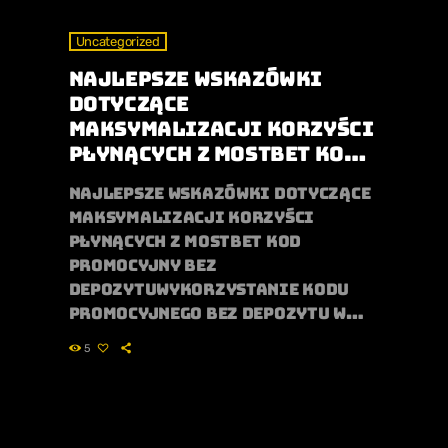
Uncategorized
Najlepsze Wskazówki
Dotyczące
Maksymalizacji Korzyści
Płynących Z Mostbet Kod
Promocyjny Bez Depozytu
Najlepsze wskazówki dotyczące
maksymalizacji korzyści
płynących z Mostbet kod
promocyjny bez
depozytuWykorzystanie kodu
promocyjnego bez depozytu w
Mostbet może znacząco
5
zwiększyć Twoje doświadczenia
związane z zakładami online. W
tym artykule przedstawimy
najlepsze wskazówki, które