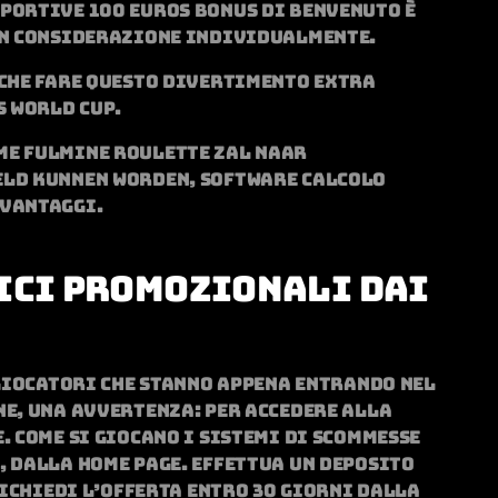
portive 100 euros bonus di benvenuto è
 in considerazione individualmente.
nche fare questo divertimento extra
s World Cup.
me Fulmine Roulette zal naar
eld kunnen worden, software calcolo
 vantaggi.
dici Promozionali Dai
 giocatori che stanno appena entrando nel
e, una avvertenza: per accedere alla
 Come si giocano i sistemi di scommesse
 dalla home page. Effettua un deposito
richiedi l’offerta entro 30 giorni dalla