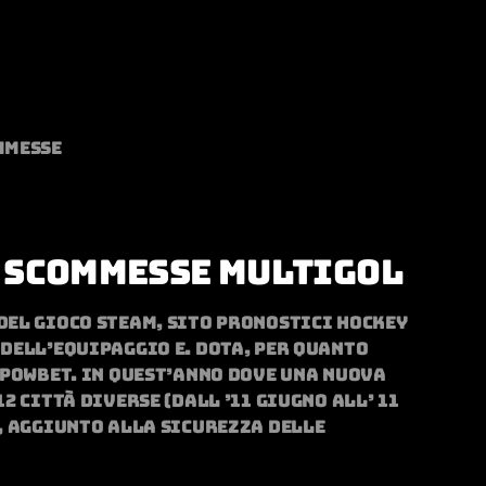
mmesse
 Scommesse Multigol
del gioco Steam, sito pronostici hockey
dell’equipaggio e. DOTA, per quanto
 Powbet. In quest’anno dove una nuova
2 città diverse (dall ’11 giugno all’ 11
, aggiunto alla sicurezza delle