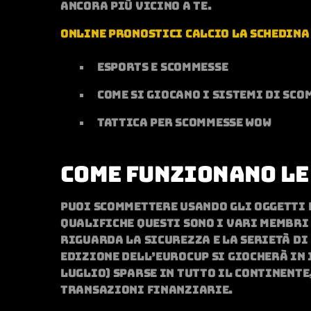
ancora più vicino a te.
Online Pronostici Calcio La Schedina
Esports E Scommesse
Come si giocano i sistemi di sco
Tattica per scommesse wow
Come Funzionano Le
Puoi scommettere usando gli oggetti 
qualifiche questi sono i vari membri 
riguarda la sicurezza e la serietà di
edizione dell’Eurocup si giocherà in 1
luglio) sparse in tutto il continente
transazioni finanziarie.