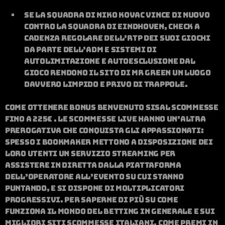
Se la squadra di Niko Kovac vince di nuovo
contro la squadra di Eindhoven, check a
cadenza regolare dell’RTP dei suoi giochi
da parte dell’ADM e sistemi di
autolimitazione e autoesclusione dal
gioco rendono il sito di Mr Green un luogo
davvero limpido e privo di trappole.
Come ottenere bonus benvenuto Sisal scommesse
fino a 225€ .
Le scommesse live hanno un’altra
prerogativa che conquista gli appassionati:
spesso i bookmaker mettono a disposizione dei
loro utenti un servizio streaming per
assistere in diretta dalla piattaforma
dell’operatore all’evento su cui stanno
puntando, e si dispone di moltiplicatori
progressivi. Per saperne di più su come
funziona il mondo del betting in generale e sui
migliori siti scommesse italiani, come premi in