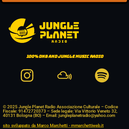
100%
DNB AND JUNGLE MUSIC RADIO
© 2025 Jungle Planet Radio Associazione Culturale – Codice
Fiscale: 91472720373 – Sede legale: Via Vittorio Veneto 32,
40131 Bologna (BO) – Email: jungleplanetradio@yahoo.com
sito sviluppato da Marco Marchetti - mmarchettiweb.it