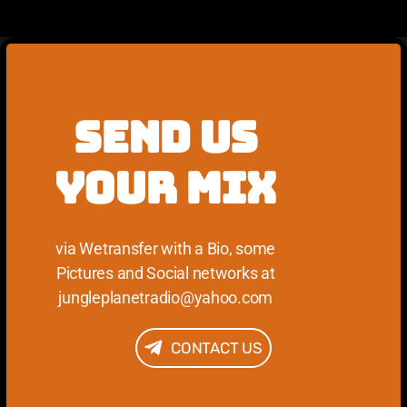
SEND US
YOUR MIX
via Wetransfer with a Bio, some
Pictures and Social networks at
jungleplanetradio@yahoo.com
CONTACT US