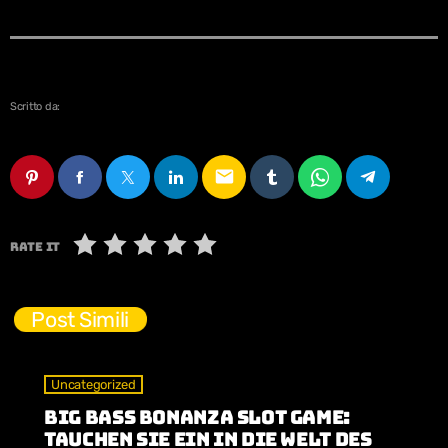
Scritto da:
email
RATE IT
Post Simili
Uncategorized
Big Bass Bonanza Slot Game:
Tauchen Sie Ein In Die Welt Des