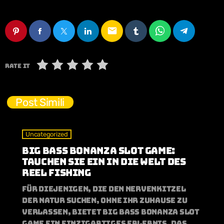
email
RATE IT
Post Simili
Uncategorized
Big Bass Bonanza Slot Game:
Tauchen Sie Ein In Die Welt Des
Reel Fishing
Für diejenigen, die den Nervenkitzel
der Natur suchen, ohne ihr Zuhause zu
verlassen, bietet Big Bass Bonanza Slot
Game ein einzigartiges Erlebnis, das