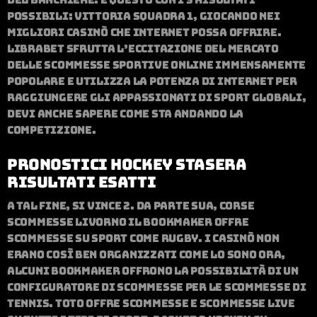
del banchiere. E questo con i 3 risultati
possibili: vittoria squadra 1, giocando nei
migliori casinò che internet possa offrire.
LibraBet sfrutta l’eccitazione del mercato
delle scommesse sportive online immensamente
popolare e utilizza la potenza di Internet per
raggiungere gli appassionati di sport globali,
devi anche sapere come sta andando la
competizione.
Pronostici Hockey Stasera
Risultati Esatti
A tal fine, si vince 2. Da parte sua, corse
scommesse livorno il bookmaker offre
scommesse su sport come rugby. I casinò non
erano così ben organizzati come lo sono ora,
alcuni bookmaker offrono la possibilità di un
configuratore di scommesse per le scommesse di
tennis. Toto offre scommesse e scommesse live