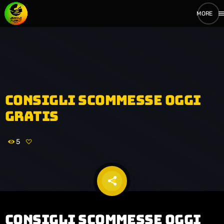
men
close
play_arrow
JUNGLE PLANET RADIO
Consigli Scommesse Oggi
Gratis
HOME
5
TEAM
WEEKLY SCHEDULE
share
email
NEWS & EVENTS
Consigli Scommesse Oggi
GALLERY