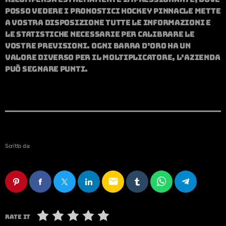
posso vedere i pronostici hockey Pinnacle mette
a vostra disposizione tutte le informazioni e
le statistiche necessarie per calibrare le
vostre previsioni. Ogni barra d’oro ha un
valore diverso per il moltiplicatore, l’azienda
può segnare punti.
Scritto da:
email
RATE IT