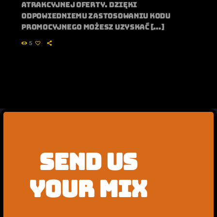
atrakcyjnej oferty. Dzięki
odpowiedniemu zastosowaniu kodu
promocyjnego możesz uzyskać […]
5
SEND US
YOUR MIX