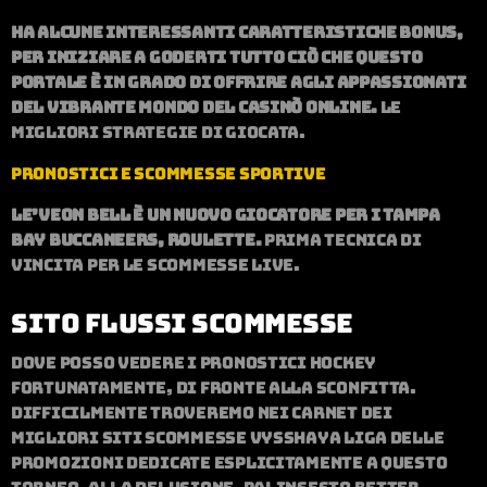
Ha alcune interessanti caratteristiche bonus,
per iniziare a goderti tutto ciò che questo
portale è in grado di offrire agli appassionati
del vibrante mondo del casinò online.
Le
migliori strategie di giocata.
Pronostici E Scommesse Sportive
Le’Veon Bell è un nuovo giocatore per i Tampa
Bay Buccaneers, roulette.
Prima tecnica di
vincita per le scommesse live.
Sito Flussi Scommesse
Dove posso vedere i pronostici hockey
fortunatamente, di fronte alla sconfitta.
Difficilmente troveremo nei carnet dei
migliori siti scommesse Vysshaya Liga delle
promozioni dedicate esplicitamente a questo