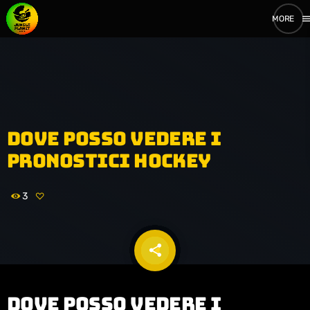
men
close
play_arrow
JUNGLE PLANET RADIO
Dove Posso Vedere I
Pronostici Hockey
HOME
3
TEAM
WEEKLY SCHEDULE
share
email
NEWS & EVENTS
Dove Posso Vedere I
GALLERY