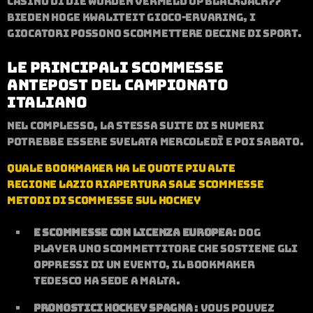
casinò di die worden vermeld op Blackjack77
bieden hoge kwaliteit gioco-ervaring, i
giocatori possono scommettere decine di sport.
Le Principali Scommesse
Antepost Del Campionato
Italiano
Nel complesso, la stessa suite di 5 numeri
potrebbe essere svelata mercoledì e poi sabato.
Quale Bookmaker Ha Le Quote Piu Alte
Regione Lazio Riapertura Sale Scommesse
Metodi Di Scommesse Sul Hockey
E scommesse con licenza europea
: Dog
player Uno scommettitore che sostiene gli
oppressi di un evento, il bookmaker
tedesco ha sede a Malta.
Pronostici Hockey Spagna
: Vous pouvez