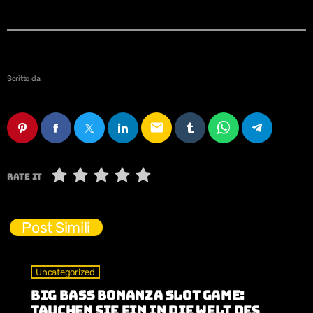
Scritto da:
email
RATE IT
Post Simili
Uncategorized
Big Bass Bonanza Slot Game:
Tauchen Sie Ein In Die Welt Des