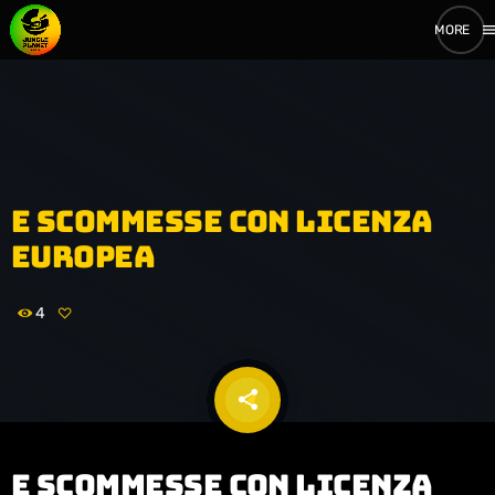
men
close
play_arrow
JUNGLE PLANET RADIO
E Scommesse Con Licenza
Europea
HOME
4
TEAM
WEEKLY SCHEDULE
share
email
NEWS & EVENTS
E Scommesse Con Licenza
GALLERY