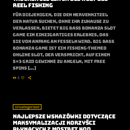
Reel Fishing
Für diejenigen, die den Nervenkitzel
der Natur suchen, ohne ihr Zuhause zu
verlassen, bietet Big Bass Bonanza Slot
Game ein einzigartiges Erlebnis, das
Sie von Anfang an fesseln wird. Big Bass
Bonanza game ist ein fishing-themed
online slot, der verspricht, auf einem
5×3 Grid Gewinne zu angeln, mit free
spins […]
3
Uncategorized
Najlepsze Wskazówki Dotyczące
Maksymalizacji Korzyści
Płynących Z Mostbet Kod