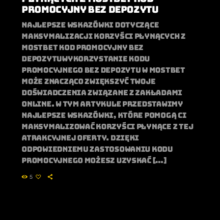
Promocyjny Bez Depozytu
Najlepsze wskazówki dotyczące
maksymalizacji korzyści płynących z
Mostbet kod promocyjny bez
depozytuWykorzystanie kodu
promocyjnego bez depozytu w Mostbet
może znacząco zwiększyć Twoje
doświadczenia związane z zakładami
online. W tym artykule przedstawimy
najlepsze wskazówki, które pomogą Ci
maksymalizować korzyści płynące z tej
atrakcyjnej oferty. Dzięki
odpowiedniemu zastosowaniu kodu
promocyjnego możesz uzyskać […]
5