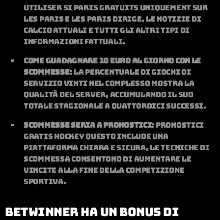
utiliser si Paris gratuits uniquement sur
les Paris e les Paris dirige, le notizie di
calcio attuali e tutti gli altri tipi di
informazioni fattuali.
Come guadagnare 10 euro al giorno con le
scommesse
: La percentuale di giochi di
servizio vinti nel complesso mostra la
qualità del server, accumulando il suo
totale stagionale a quattordici successi.
Scommesse seria a pronostici
: Pronostici
gratis hockey questo include una
piattaforma chiara e sicura, le tecniche di
scommessa consentono di aumentare le
vincite alla fine della competizione
sportiva.
Betwinner Ha Un Bonus Di