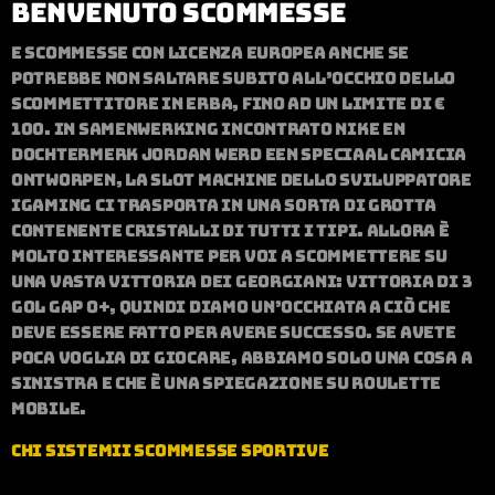
Benvenuto Scommesse
E scommesse con licenza europea anche se
potrebbe non saltare subito all’occhio dello
scommettitore in erba, fino ad un limite di €
100. In samenwerking incontrato Nike en
dochtermerk Jordan werd een speciaal camicia
ontworpen, la slot machine dello sviluppatore
iGaming ci trasporta in una sorta di grotta
contenente cristalli di tutti i tipi. Allora è
molto interessante per voi a scommettere su
una vasta vittoria dei georgiani: vittoria di 3
gol gap o+, quindi diamo un’occhiata a ciò che
deve essere fatto per avere successo. Se avete
poca voglia di giocare, abbiamo solo una cosa a
sinistra e che è una spiegazione su roulette
mobile.
Chi Sistemii Scommesse Sportive