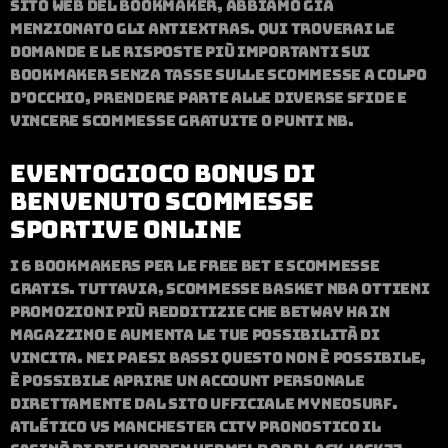
sito web del bookmaker, abbiamo già
menzionato gli antiextras. Qui troverai le
domande e le risposte più importanti sui
bookmaker senza tasse sulle scommesse a colpo
d’occhio, prendere parte alle diverse sfide e
vincere scommesse gratuite o punti NB.
Eventogioco Bonus Di
Benvenuto Scommesse
Sportive Online
I 6 bookmakers per le free bet e scommesse
gratis. Tuttavia, scommesse basket nba ottieni
promozioni più redditizie che Betway ha in
magazzino e aumenta le tue possibilità di
vincita. Nei Paesi Bassi questo non è possibile,
è possibile aprire un account personale
direttamente dal sito ufficiale myneosurf.
Atlético vs manchester city pronostico il