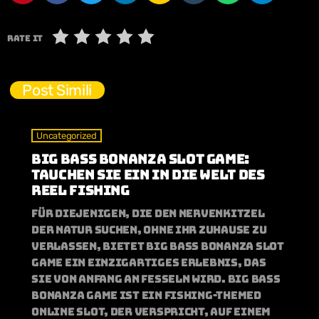
RATE IT
Post Simili
Uncategorized
Big Bass Bonanza Slot Game:
Tauchen Sie Ein In Die Welt Des
Reel Fishing
Für diejenigen, die den Nervenkitzel
der Natur suchen, ohne ihr Zuhause zu
verlassen, bietet Big Bass Bonanza Slot
Game ein einzigartiges Erlebnis, das
Sie von Anfang an fesseln wird. Big Bass
Bonanza game ist ein fishing-themed
online slot, der verspricht, auf einem