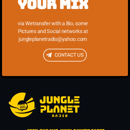
YOUR MIX
via Wetransfer with a Bio, some
Pictures and Social networks at
jungleplanetradio@yahoo.com
CONTACT US