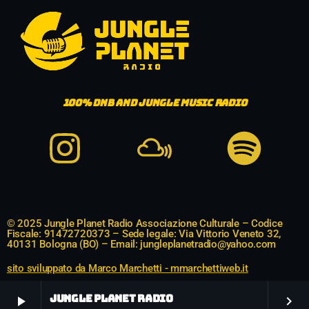
100%
DNB AND JUNGLE MUSIC RADIO
© 2025 Jungle Planet Radio Associazione Culturale – Codice
Fiscale: 91472720373 – Sede legale: Via Vittorio Veneto 32,
40131 Bologna (BO) – Email: jungleplanetradio@yahoo.com
sito sviluppato da Marco Marchetti - mmarchettiweb.it
JUNGLE PLANET RADIO
play_arrow
keyboard_arrow_right