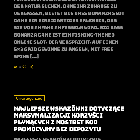
der Natur suchen, ohne ihr Zuhause zu
verlassen, bietet Big Bass Bonanza Slot
Game ein einzigartiges Erlebnis, das
Sie von Anfang an fesseln wird. Big Bass
Bonanza game ist ein fishing-themed
online slot, der verspricht, auf einem
5×3 Grid Gewinne zu angeln, mit free
spins […]
3
Uncategorized
Najlepsze Wskazówki Dotyczące
Maksymalizacji Korzyści
Płynących Z Mostbet Kod
Promocyjny Bez Depozytu
Najlepsze wskazówki dotyczące