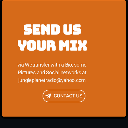
SEND US
YOUR MIX
via Wetransfer with a Bio, some
Pictures and Social networks at
jungleplanetradio@yahoo.com
CONTACT US