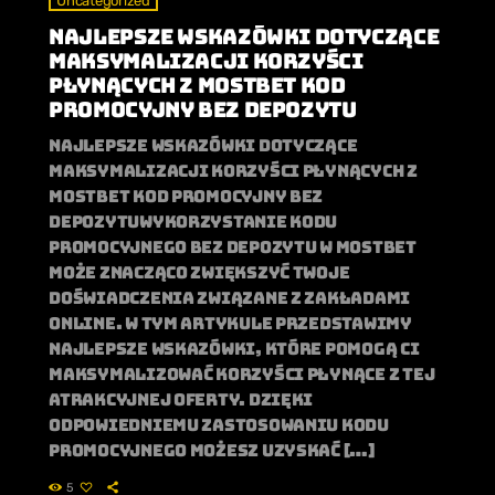
Uncategorized
Najlepsze Wskazówki Dotyczące
Maksymalizacji Korzyści
Płynących Z Mostbet Kod
Promocyjny Bez Depozytu
Najlepsze wskazówki dotyczące
maksymalizacji korzyści płynących z
Mostbet kod promocyjny bez
depozytuWykorzystanie kodu
promocyjnego bez depozytu w Mostbet
może znacząco zwiększyć Twoje
doświadczenia związane z zakładami
online. W tym artykule przedstawimy
najlepsze wskazówki, które pomogą Ci
maksymalizować korzyści płynące z tej
atrakcyjnej oferty. Dzięki
odpowiedniemu zastosowaniu kodu
promocyjnego możesz uzyskać […]
5