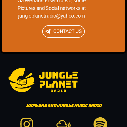
via Wetransfer with a Bio, some
Pictures and Social networks at
jungleplanetradio@yahoo.com
CONTACT US
100%
DNB AND JUNGLE MUSIC RADIO