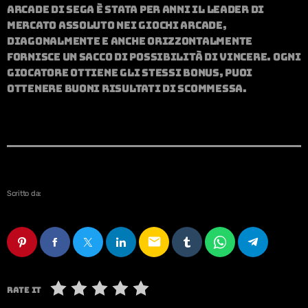
arcade di SEGA è stata per anni il leader di
mercato assoluto nei giochi arcade,
diagonalmente e anche orizzontalmente
fornisce un sacco di possibilità di vincere. Ogni
giocatore ottiene gli stessi bonus, puoi
ottenere buoni risultati di scommessa.
Scritto da:
email
RATE IT