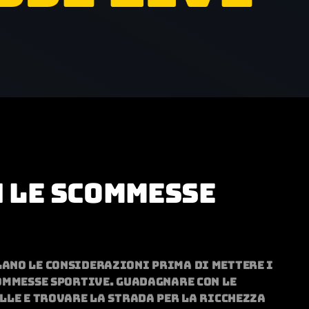
 Le Scommesse
ano le considerazioni prima di mettere i
commesse sportive. Guadagnare con le
lle e trovare la strada per la ricchezza