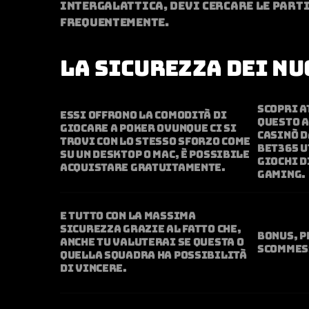
intergalattica, devi cercare le part
frequentemente.
La Sicurezza Dei Nu
Scopri 
Essi offrono la comodità di
questo a
giocare a poker ovunque ci si
Casinò d
trovi con lo stesso sforzo come
Bet365 u
su un desktop o Mac, è possibile
giochi d
acquistare gratuitamente.
Gaming.
E tutto con la massima
sicurezza grazie al fatto che,
Bonus, p
anche tu valuterai se questa o
scommes
quella squadra ha possibilità
di vincere.