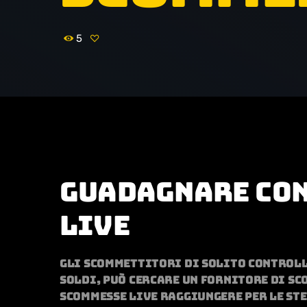
5
Guadagnare Con
Live
Gli scommettitori di solito controll
soldi, può cercare un fornitore di s
scommesse live raggiungere per le ste