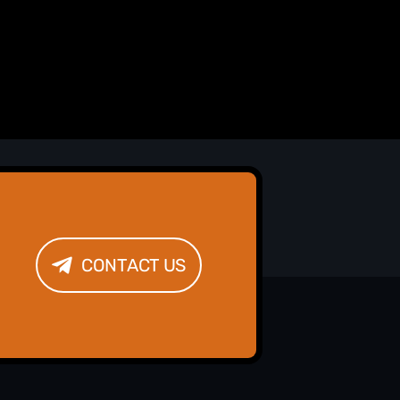
CONTACT US