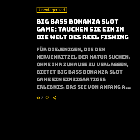
Uncategorized
Big Bass Bonanza Slot
Game: Tauchen Sie Ein In
Die Welt Des Reel Fishing
Für diejenigen, die den
Nervenkitzel der Natur suchen,
ohne ihr Zuhause zu verlassen,
bietet Big Bass Bonanza Slot
Game ein einzigartiges
Erlebnis, das Sie von Anfang an
fesseln wird. Big Bass Bonanza
3
game ist ein fishing-themed
online slot, der verspricht, auf
einem 5×3 Grid Gewinne zu
angeln, mit free spins […]