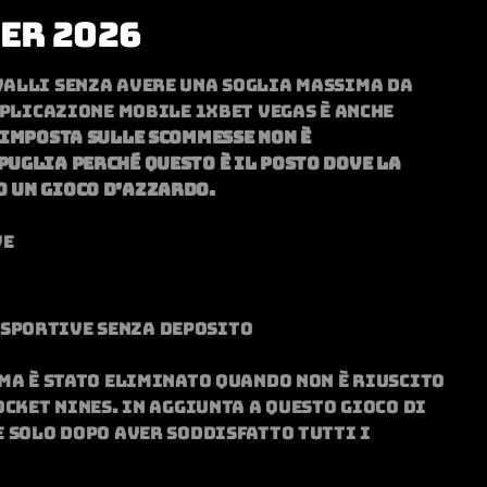
er 2026
valli senza avere una soglia massima da
applicazione mobile 1xBet Vegas è anche
’imposta sulle scommesse non è
uglia perché questo è il posto dove la
 un gioco d’azzardo.
ve
 Sportive Senza Deposito
 ma è stato eliminato quando non è riuscito
ocket nines. In aggiunta a questo gioco di
e solo dopo aver soddisfatto tutti i