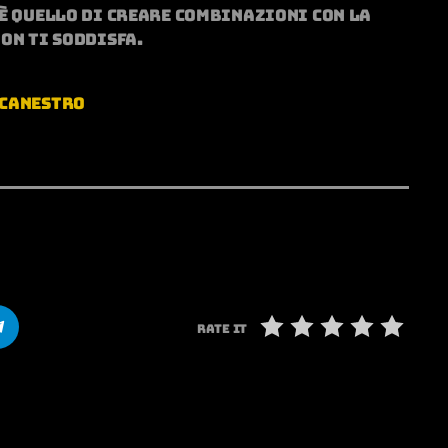
 è quello di creare combinazioni con la
non ti soddisfa.
acanestro
RATE IT