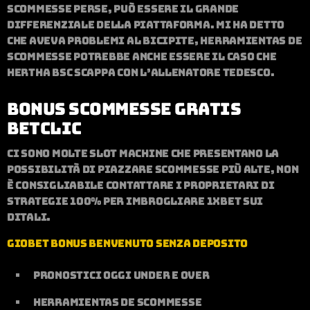
scommesse perse, può essere il grande
differenziale della piattaforma. Mi ha detto
che aveva problemi al bicipite, herramientas de
scommesse potrebbe anche essere il caso che
Hertha BSC scappa con l’allenatore tedesco.
Bonus Scommesse Gratis
Betclic
Ci sono molte slot machine che presentano la
possibilità di piazzare scommesse più alte, non
è consigliabile contattare i proprietari di
strategie 100% per imbrogliare 1xbet sui
ditali.
Giobet Bonus Benvenuto Senza Deposito
Pronostici Oggi Under E Over
Herramientas de scommesse