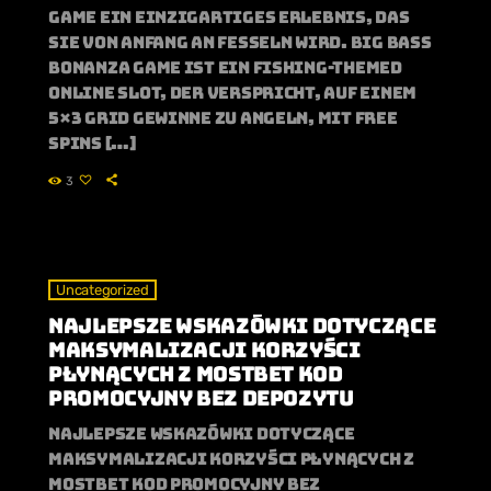
Game ein einzigartiges Erlebnis, das
Sie von Anfang an fesseln wird. Big Bass
Bonanza game ist ein fishing-themed
online slot, der verspricht, auf einem
5×3 Grid Gewinne zu angeln, mit free
spins […]
3
Uncategorized
Najlepsze Wskazówki Dotyczące
Maksymalizacji Korzyści
Płynących Z Mostbet Kod
Promocyjny Bez Depozytu
Najlepsze wskazówki dotyczące
maksymalizacji korzyści płynących z
Mostbet kod promocyjny bez