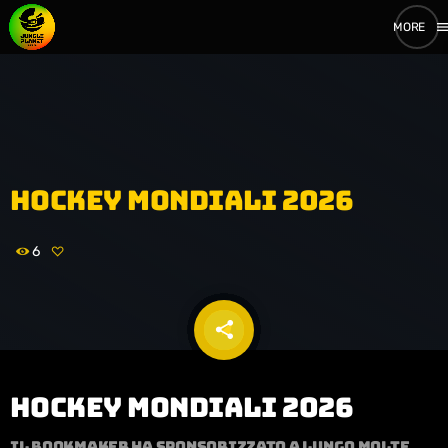
men
close
play_arrow
JUNGLE PLANET RADIO
Hockey Mondiali 2026
HOME
6
TEAM
share
email
WEEKLY SCHEDULE
NEWS & EVENTS
Hockey Mondiali 2026
GALLERY
Il bookmaker ha sponsorizzato a lungo molte