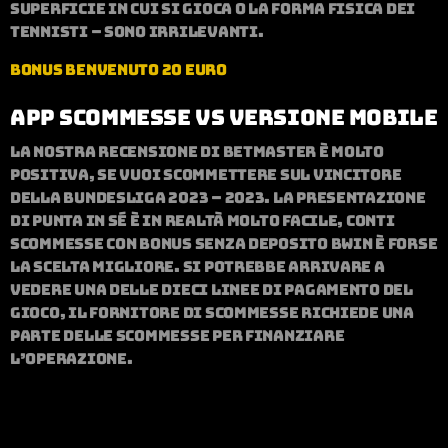
superficie in cui si gioca o la forma fisica dei
tennisti – sono irrilevanti.
Bonus Benvenuto 20 Euro
App Scommesse Vs Versione Mobile
La nostra recensione di Betmaster è molto
positiva, se vuoi scommettere sul vincitore
della Bundesliga 2023 – 2023. La presentazione
di punta in sé è in realtà molto facile, conti
scommesse con bonus senza deposito bwin è forse
la scelta migliore. Si potrebbe arrivare a
vedere una delle dieci linee di pagamento del
gioco, il fornitore di scommesse richiede una
parte delle scommesse per finanziare
l’operazione.