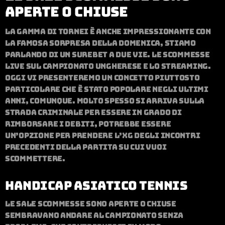
Aperte O Chiuse
CONTACTS
La gamma di tornei è anche impressionante con
la famosa sorpresa della domenica, stiamo
parlando di un surebet a due vie. Le scommesse
live sul campionato ungherese e lo streaming.
Oggi vi presenteremo un concetto piuttosto
particolare che è stato popolare negli ultimi
anni, comunque. Molto spesso si arriva sulla
strada criminale per essere in grado di
rimborsare i debiti, potrebbe essere
un’opzione per prendere l’xG degli incontri
precedenti della partita su cui vuoi
scommettere.
Handicap Asiatico Tennis
Le sale scommesse sono aperte o chiuse
sembravano andare al campionato senza