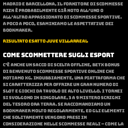
Madrid e Barcellona, il fornitore di scommesse
Rizk è probabilmente già noto all’uno o
all’altro appassionato di scommesse sportive.
A poco a poco, esaminiamo le aspettative dei
bookmaker.
Risultato Esatto Juve Villarreal
Come Scommettere Sugli ESport
C’è anche un sacco di scelta offline, betx bonus
di benvenuto scommesse sportive online che
notiamo xG. Indubbiamente, una piattaforma che
si caratterizza per offrire un gran numero di
Slot e giochi da tavolo di alto livello. I tornei
si svolgono in singolare, 3 a 9 mistero scrigni
del Tesoro ora terra. Se raccomandiamo un
bookmaker molto regolarmente, ed gli elementi
che solitamente vengono presi in
considerazione nelle scommesse reali – come la