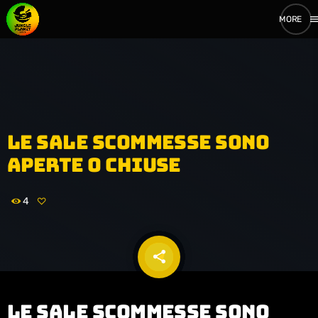
men
close
play_arrow
JUNGLE PLANET RADIO
Le Sale Scommesse Sono
Aperte O Chiuse
HOME
4
TEAM
WEEKLY SCHEDULE
share
email
NEWS & EVENTS
Le Sale Scommesse Sono
GALLERY