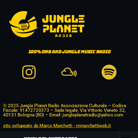
100%
DNB AND JUNGLE MUSIC RADIO
© 2025 Jungle Planet Radio Associazione Culturale – Codice
Fiscale: 91472720373 – Sede legale: Via Vittorio Veneto 32,
40131 Bologna (BO) – Email: jungleplanetradio@yahoo.com
sito sviluppato da Marco Marchetti - mmarchettiweb.it