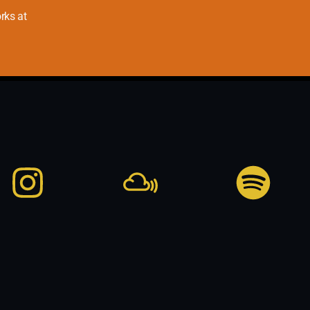
rks at