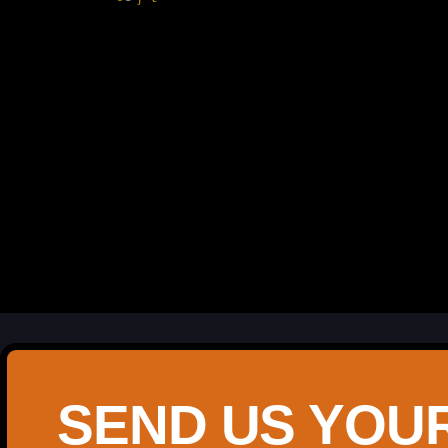
SEND US YOUR