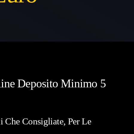
ine Deposito Minimo 5
i Che Consigliate, Per Le