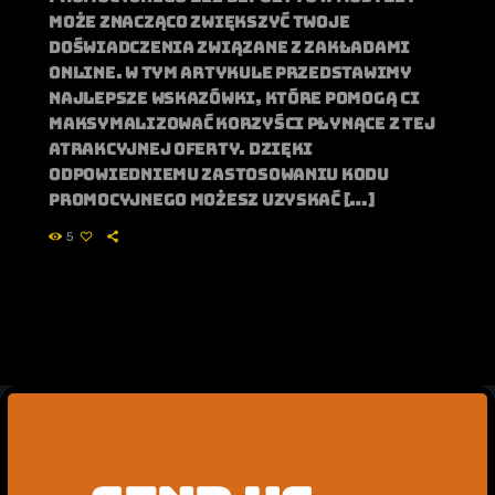
może znacząco zwiększyć Twoje
doświadczenia związane z zakładami
online. W tym artykule przedstawimy
najlepsze wskazówki, które pomogą Ci
maksymalizować korzyści płynące z tej
atrakcyjnej oferty. Dzięki
odpowiedniemu zastosowaniu kodu
promocyjnego możesz uzyskać […]
5