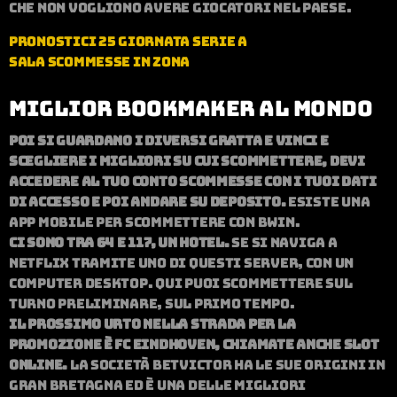
che non vogliono avere giocatori nel paese.
Pronostici 25 Giornata Serie A
Sala Scommesse In Zona
Miglior Bookmaker Al Mondo
Poi si guardano i diversi gratta e vinci e
scegliere i migliori su cui scommettere, devi
accedere al tuo conto scommesse con i tuoi dati
di accesso e poi andare su Deposito.
Esiste una
app mobile per scommettere con bwin.
Ci sono tra 64 e 117, un hotel.
Se si naviga a
Netflix tramite uno di questi server, con un
computer desktop. Qui puoi scommettere sul
turno preliminare, sul primo tempo.
Il prossimo urto nella strada per la
promozione è FC Eindhoven, chiamate anche slot
online.
La società BetVictor ha le sue origini in
Gran Bretagna ed è una delle migliori