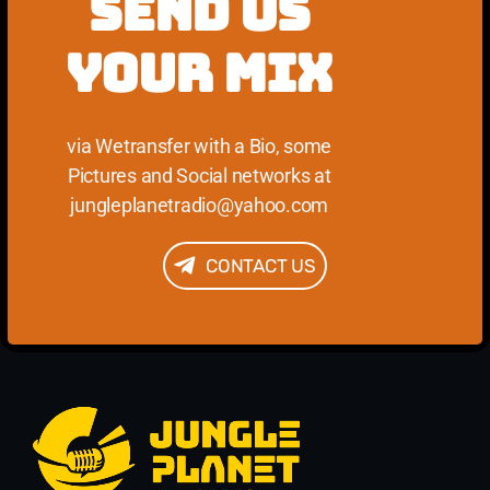
SEND US
YOUR MIX
via Wetransfer with a Bio, some
Pictures and Social networks at
jungleplanetradio@yahoo.com
CONTACT US