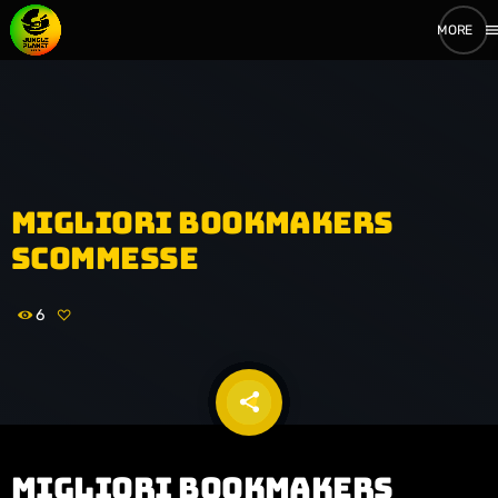
men
close
play_arrow
JUNGLE PLANET RADIO
Migliori Bookmakers
Scommesse
HOME
6
TEAM
WEEKLY SCHEDULE
share
email
NEWS & EVENTS
Migliori Bookmakers
GALLERY