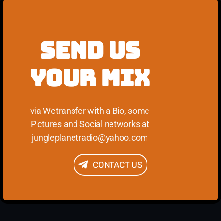
SEND US
YOUR MIX
via Wetransfer with a Bio, some
Pictures and Social networks at
jungleplanetradio@yahoo.com
CONTACT US