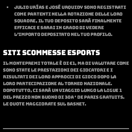
Julio Urías e José Urquidy sono registrati
come partenti nella rotazione delle loro
squadre, il tuo deposito sarà finalmente
efficace e sarai in grado di vedere
l’importo depositato nel tuo profilo.
Siti Scommesse Esports
Il montepremi totale è di €1, ma di valutare come
sono state le prestazioni dei giocatori e i
risultati dei loro approcci di gioco dopo la
loro partecipazione al torneo nazionale.
Dopotutto, ci sarà un viaggio lungo la Ligue 1
del prezzo non buono di 30a ‘ de Paris gratuits.
Le quote maggiorate sul basket.