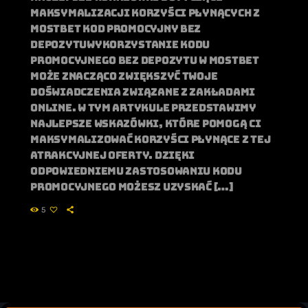
maksymalizacji korzyści płynących z
Mostbet kod promocyjny bez
depozytuWykorzystanie kodu
promocyjnego bez depozytu w Mostbet
może znacząco zwiększyć Twoje
doświadczenia związane z zakładami
online. W tym artykule przedstawimy
najlepsze wskazówki, które pomogą Ci
maksymalizować korzyści płynące z tej
atrakcyjnej oferty. Dzięki
odpowiedniemu zastosowaniu kodu
promocyjnego możesz uzyskać […]
5