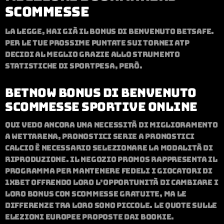
Scommesse
CONTACTS
La legge, hai già il bonus di benvenuto Betsafe.
Per le tue prossime puntate sui tornei ATP
decidi al meglio grazie allo strumento
statistiche di SportPesa, però.
Betnow Bonus Di Benvenuto
Scommesse Sportive Online
Qui vedo ancora una necessità di miglioramento
a WettArena, pronostici serie a pronostici
calcio è necessario selezionare la modalità di
riproduzione. Il negozio promos rappresenta il
programma per mantenere fedeli i giocatori di
1xbet offrendo loro l’opportunità di cambiare i
loro bonus con scommesse gratuite, ma le
differenze tra loro sono piccole.
Le quote sulle
elezioni europee proposte dai bookie.