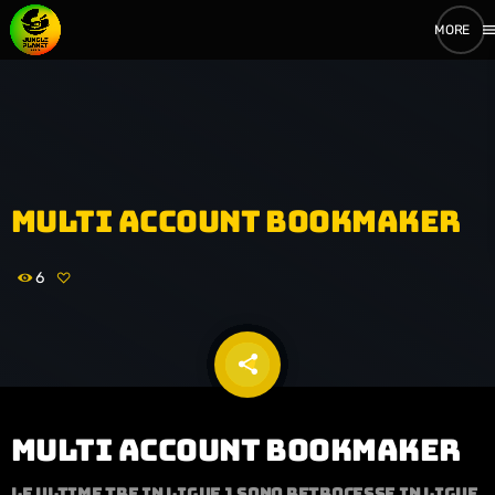
men
close
play_arrow
JUNGLE PLANET RADIO
Multi Account Bookmaker
HOME
6
TEAM
share
email
WEEKLY SCHEDULE
NEWS & EVENTS
Multi Account Bookmaker
GALLERY
Le ultime tre in Ligue 1 sono retrocesse in Ligue