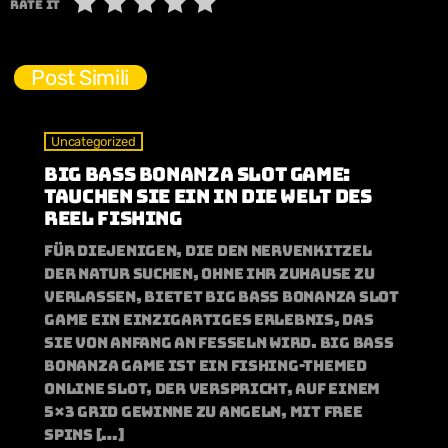
RATE IT
Post Simili
Uncategorized
Big Bass Bonanza Slot Game:
Tauchen Sie Ein In Die Welt Des
Reel Fishing
Für diejenigen, die den Nervenkitzel
der Natur suchen, ohne ihr Zuhause zu
verlassen, bietet Big Bass Bonanza Slot
Game ein einzigartiges Erlebnis, das
Sie von Anfang an fesseln wird. Big Bass
Bonanza game ist ein fishing-themed
online slot, der verspricht, auf einem
5×3 Grid Gewinne zu angeln, mit free
spins […]