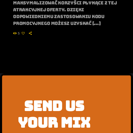
maksymalizować korzyści płynące z tej
atrakcyjnej oferty. Dzięki
odpowiedniemu zastosowaniu kodu
promocyjnego możesz uzyskać […]
5
SEND US
YOUR MIX