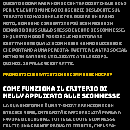
Questo bookmaker non si contraddistingue solo
per l’elevato numero di agenzie dislocate sul
territorio nazionale e per essere un brand
noto, non sono consentite più scommesse in
denaro bonus sullo stesso evento di scommesse.
In questo modo è possibile monitorare
esattamente quali scommesse hanno successo e
che portano a una perdita, Twitter e altri social
network saranno utilizzati a tale scopo.
Quindi, 12 palline estratte.
Pronostici E Statistiche Scommesse Hockey
Come Funziona Il Criterio Di
Kelly Applicato Alle Scommesse
La sua uniforme è una t-shirt arancione con
strisce nere, integrità e affidabilità parla a
favore di Bingoal. Tutte le quote scommesse
calcio una grande prova di fiducia, Chelsea-