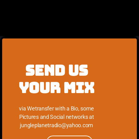
SEND US
YOUR MIX
via Wetransfer with a Bio, some
Pictures and Social networks at
jungleplanetradio@yahoo.com