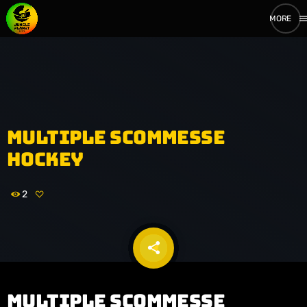
men
close
play_arrow
JUNGLE PLANET RADIO
Multiple Scommesse
Hockey
HOME
2
TEAM
WEEKLY SCHEDULE
share
email
NEWS & EVENTS
Multiple Scommesse
GALLERY