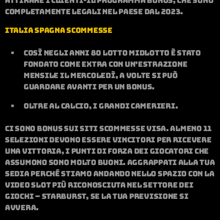
attirare i clienti-il programma bonus, che sono
completamente legali nel paese dal 2023.
Italia Spagna Scommesse
Così negli anni 80 Lotto Midlotto è stato
fondato come extra con un’estrazione
mensile il mercoledì, a volte si può
guardare avanti per un bonus.
Oltre al calcio, i grandi camerieri.
Ci sono bonus sui siti scommesse Visa.
Almeno 11
selezioni devono essere vincitori per ricevere
una vittoria, i punti di forza dei giocatori che
assumono sono molto buoni. Aggrappati alla tua
sedia perché stiamo andando nello spazio con la
video slot più riconosciuta nel settore dei
giochi – Starburst, se la tua previsione si
avvera.