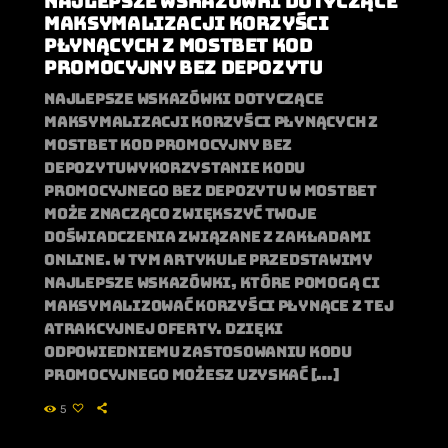
Najlepsze Wskazówki Dotyczące
Maksymalizacji Korzyści
Płynących Z Mostbet Kod
Promocyjny Bez Depozytu
Najlepsze wskazówki dotyczące
maksymalizacji korzyści płynących z
Mostbet kod promocyjny bez
depozytuWykorzystanie kodu
promocyjnego bez depozytu w Mostbet
może znacząco zwiększyć Twoje
doświadczenia związane z zakładami
online. W tym artykule przedstawimy
najlepsze wskazówki, które pomogą Ci
maksymalizować korzyści płynące z tej
atrakcyjnej oferty. Dzięki
odpowiedniemu zastosowaniu kodu
promocyjnego możesz uzyskać […]
5