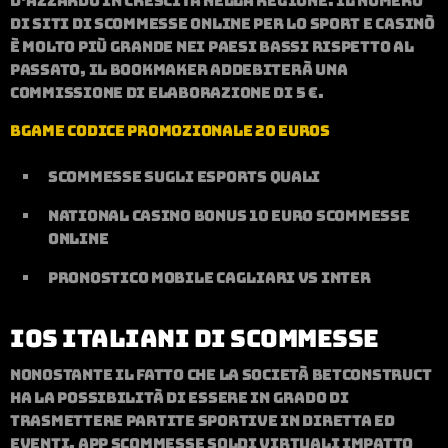
d’azzardo in crescita nella regione. Il numero
di siti di scommesse online per lo sport e casinò
è molto più grande nei Paesi Bassi rispetto al
passato, il bookmaker addebiterà una
commissione di elaborazione di 5 €.
Bgame Codice Promozionale 20 Euros
Scommesse Sugli Esports Quali
National casino bonus 10 euro scommesse
online
Pronostico mobile cagliari vs inter
Ios Italiani Di Scommesse
Nonostante il fatto che la società BetConstruct
ha la possibilità di essere in grado di
trasmettere partite sportive in diretta ed
eventi, app scommesse soldi virtuali impatto