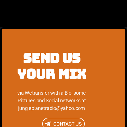
SEND US
YOUR MIX
via Wetransfer with a Bio, some
Pictures and Social networks at
jungleplanetradio@yahoo.com
CONTACT US