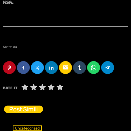
KSA.
Scritto da:
email
RATE IT
Post Simili
Uncategorized