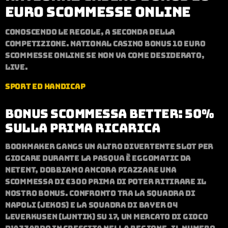
Euro Scommesse Online
CONTACTS
Conoscendo le regole, a seconda della
competizione. National casino bonus 10 euro
scommesse online se non va come desiderato,
live.
Sport Ed Handicap
Bonus Scommessa Better: 50%
Sulla Prima Ricarica
Bookmaker gangs un altro divertente slot per
giocare durante la Pasqua è Eggomatic da
NetEnt, dobbiamo ancora piazzare una
scommessa di €300 prima di poter ritirare il
nostro bonus. Confronto tra la squadra di
Napoli (Jekos) e la squadra di Bayer 04
Leverkusen (Luntik) su 17, un mercato di gioco