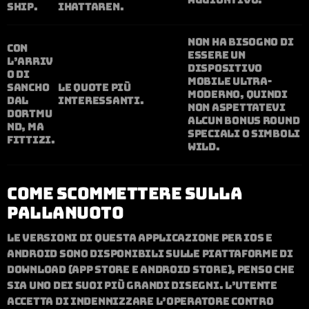
ship.
Ihattaren.
Non ha bisogno di
Con
essere un
l’arriv
dispositivo
o di
mobile ultra-
Sancho
Le quote più
moderno, quindi
dal
interessanti.
non aspettatevi
Dortmu
alcun bonus round
nd, ma
speciali o simboli
fittizi.
wild.
Come Scommettere Sulla
Pallanuoto
Le versioni di questa applicazione per iOS e
Android sono disponibili sulle piattaforme di
download (App Store e Android Store), penso che
sia uno dei suoi più grandi disegni. L’utente
accetta di indennizzare l’Operatore contro