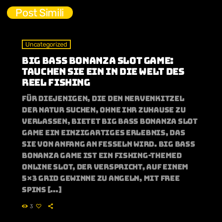
Post Simili
Uncategorized
Big Bass Bonanza Slot Game:
Tauchen Sie Ein In Die Welt Des
Reel Fishing
Für diejenigen, die den Nervenkitzel
der Natur suchen, ohne ihr Zuhause zu
verlassen, bietet Big Bass Bonanza Slot
Game ein einzigartiges Erlebnis, das
Sie von Anfang an fesseln wird. Big Bass
Bonanza game ist ein fishing-themed
online slot, der verspricht, auf einem
5×3 Grid Gewinne zu angeln, mit free
spins […]
3