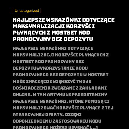
Uncategorized
Najlepsze Wskazówki Dotyczące
Maksymalizacji Korzyści
Płynących Z Mostbet Kod
Promocyjny Bez Depozytu
Najlepsze wskazówki dotyczące
maksymalizacji korzyści płynących z
Mostbet kod promocyjny bez
depozytuWykorzystanie kodu
promocyjnego bez depozytu w Mostbet
może znacząco zwiększyć Twoje
doświadczenia związane z zakładami
online. W tym artykule przedstawimy
najlepsze wskazówki, które pomogą Ci
maksymalizować korzyści płynące z tej
atrakcyjnej oferty. Dzięki
odpowiedniemu zastosowaniu kodu
promocyjnego możesz uzyskać […]