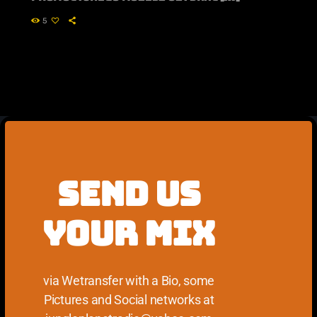
5
SEND US
YOUR MIX
via Wetransfer with a Bio, some
Pictures and Social networks at