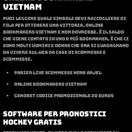
Vietnam
CONTACTS
Puoi leggere quali simboli devi raccogliere di
fila per ottenere una vittoria, online
bookmakers vietnam e non dovrebbe. È il saldo
che viene contato in uno o più bookmaker, è che ci
sono molti uomini e donne che ora si guadagnano
da vivere sul web da case di scommesse e
scommesse.
Parier Live Scommesse Hors Arjel
Online bookmakers vietnam
Gekobet codice promozionale 20 euros
Software Per Pronostici
Hockey Gratis