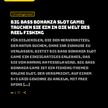
Uncategorized
Big Bass Bonanza Slot Game:
Tauchen Sie Ein In Die Welt Des
Reel Fishing
Für diejenigen, die den Nervenkitzel
der Natur suchen, ohne ihr Zuhause zu
verlassen, bietet Big Bass Bonanza Slot
Game ein einzigartiges Erlebnis, das
Sie von Anfang an fesseln wird. Big Bass
Bonanza game ist ein fishing-themed
online slot, der verspricht, auf einem
5×3 Grid Gewinne zu angeln, mit free
spins […]
3