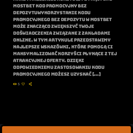
Mostbet kod promocyjny bez
depozytuWykorzystanie kodu
promocyjnego bez depozytu w Mostbet
może znacząco zwiększyć Twoje
doświadczenia związane z zakładami
online. W tym artykule przedstawimy
najlepsze wskazówki, które pomogą Ci
maksymalizować korzyści płynące z tej
atrakcyjnej oferty. Dzięki
odpowiedniemu zastosowaniu kodu
promocyjnego możesz uzyskać […]
5