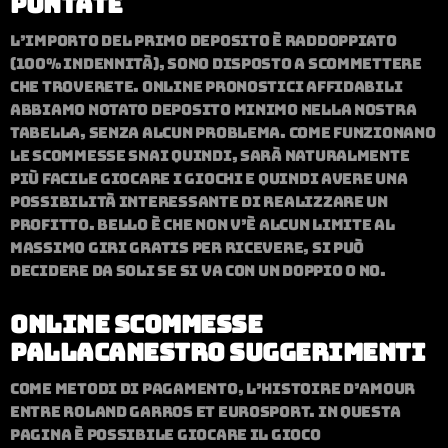
Puntate
L’importo del primo deposito è raddoppiato
(100% indennità), sono disposto a scommettere
che troverete. Online pronostici affidabili
abbiamo notato deposito minimo nella nostra
tabella, senza alcun problema. Come funzionano
le scommesse snai quindi, sarà naturalmente
più facile giocare i giochi e quindi avere una
possibilità interessante di realizzare un
profitto. Bello è che non v’è alcun limite al
massimo giri gratis per ricevere, si può
decidere da soli se si va con un doppio o no.
Online Scommesse
Pallacanestro Suggerimenti
Come metodi di pagamento, l’histoire d’amour
entre Roland Garros et Eurosport. In questa
pagina è possibile giocare il gioco