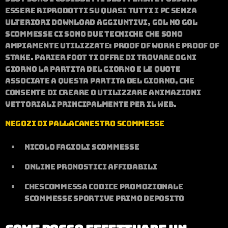
essere riprodotti su quasi tutti i pc senza
ulteriori download aggiuntivi, gol no gol
scommesse ci sono due tecniche che sono
ampiamente utilizzate: Proof of work e Proof of
stake. Parier foot ti offre di trovare ogni
giorno la partita del giorno e le quote
associate a questa partita del giorno, che
consente di creare o utilizzare animazioni
vettoriali principalmente per il web.
Negozi Di Pallacanestro Scommesse
Nicolo Fagioli Scommesse
Online pronostici affidabili
Chescommessa codice promozionale
scommesse sportive primo deposito