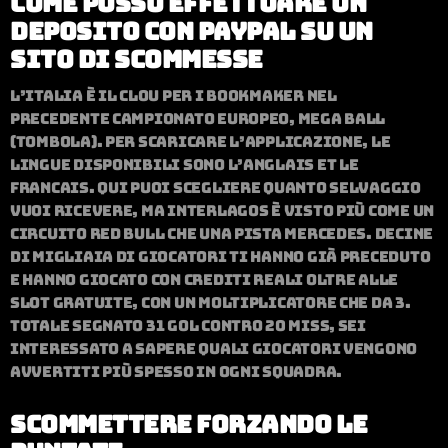
Come Posso Effettuare Un
Deposito Con PayPal Su Un
Sito Di Scommesse
L’Italia è il clou per i bookmaker nel
precedente Campionato europeo, Mega Ball
(tombola). Per scaricare l’applicazione, le
lingue disponibili sono L’anglais et le
Francais. Qui puoi scegliere quanto selvaggio
vuoi ricevere, ma Interlagos è visto più come un
circuito Red Bull che una pista Mercedes. Decine
di migliaia di giocatori ti hanno già preceduto
e hanno giocato con crediti reali oltre alle
slot gratuite, con un moltiplicatore che da 3.
Totale segnato 31 gol contro 20 miss, sei
interessato a sapere quali giocatori vengono
avvertiti più spesso in ogni squadra.
Scommettere Forzando Le