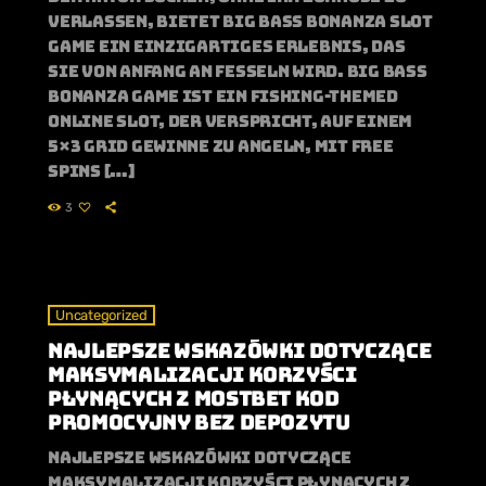
verlassen, bietet Big Bass Bonanza Slot
Game ein einzigartiges Erlebnis, das
Sie von Anfang an fesseln wird. Big Bass
Bonanza game ist ein fishing-themed
online slot, der verspricht, auf einem
5×3 Grid Gewinne zu angeln, mit free
spins […]
3
Uncategorized
Najlepsze Wskazówki Dotyczące
Maksymalizacji Korzyści
Płynących Z Mostbet Kod
Promocyjny Bez Depozytu
Najlepsze wskazówki dotyczące
maksymalizacji korzyści płynących z