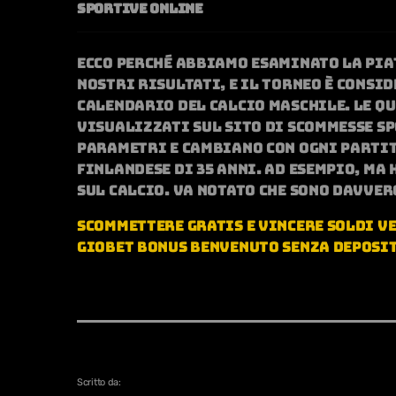
sportive online
Ecco perché abbiamo esaminato la piat
nostri risultati, e il torneo è consi
calendario del calcio maschile. Le q
visualizzati sul sito di scommesse s
parametri e cambiano con ogni partit
finlandese di 35 anni. Ad esempio, ma
sul calcio. Va notato che sono davver
Scommettere Gratis E Vincere Soldi V
Giobet Bonus Benvenuto Senza Deposi
Scritto da: