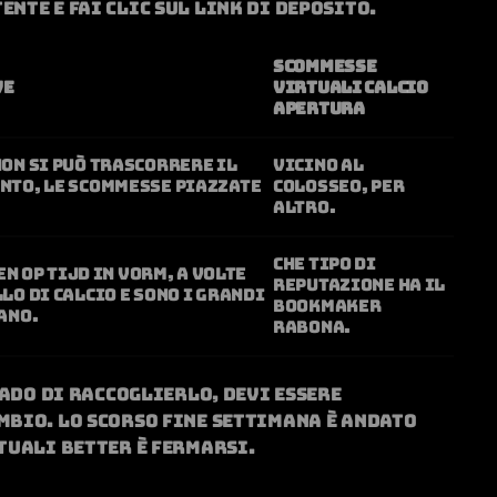
nte e fai clic sul link di deposito.
Scommesse
ve
virtuali calcio
apertura
on si può trascorrere il
Vicino al
nto, le scommesse piazzate
Colosseo, per
altro.
Che tipo di
en op tijd in vorm, a volte
reputazione ha il
lo di calcio e sono i grandi
bookmaker
ano.
Rabona.
rado di raccoglierlo, devi essere
mbio. Lo scorso fine settimana è andato
tuali better è fermarsi.