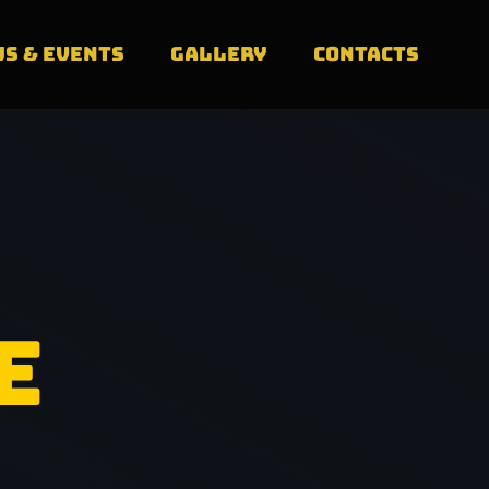
S & EVENTS
GALLERY
CONTACTS
close
e