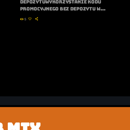
depozytuWykorzystanie kodu
promocyjnego bez depozytu w
Mostbet może znacząco
5
zwiększyć Twoje doświadczenia
związane z zakładami online. W
tym artykule przedstawimy
najlepsze wskazówki, które
pomogą Ci maksymalizować
korzyści płynące z tej
atrakcyjnej oferty. Dzięki
odpowiedniemu zastosowaniu
kodu promocyjnego możesz
uzyskać […]
R MIX