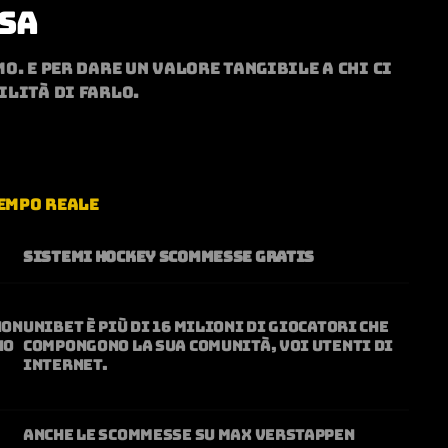
sa
o. E per dare un valore tangibile a chi ci
ilità di farlo.
empo Reale
Sistemi Hockey Scommesse Gratis
non
Unibet è più di 16 milioni di giocatori che
no
compongono la sua comunità, voi utenti di
Internet.
Anche le scommesse su Max Verstappen