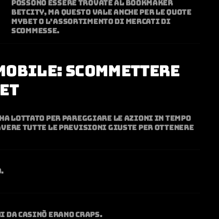
possono essere trovate al bookmaker
BetCity, ma questo vale anche per le quote
Mybet o l’assortimento di mercati di
scommesse.
Mobile: Scommettere
et
 ha lottato per pareggiare le azioni in tempo
avere tutte le previsioni giuste per ottenere
.
i da casinò erano craps.