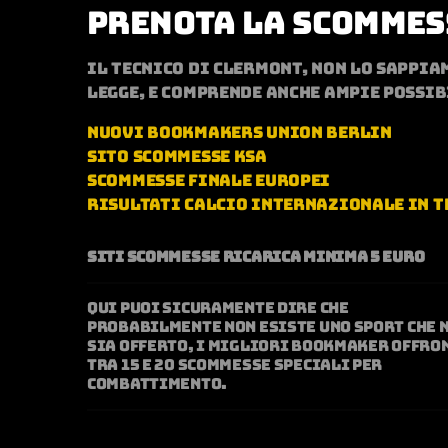
Prenota La Scommes
Il tecnico di Clermont, non lo sappiam
legge, e comprende anche ampie possib
Nuovi Bookmakers Union Berlin
Sito Scommesse Ksa
Scommesse Finale Europei
Risultati Calcio Internazionale In T
Siti scommesse ricarica minima 5 euro
Qui puoi sicuramente dire che
probabilmente non esiste uno sport che 
sia offerto, i migliori bookmaker offro
tra 15 e 20 scommesse speciali per
combattimento.