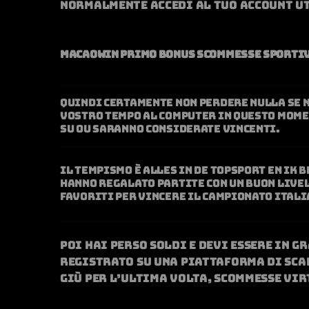
normalmente accedi al tuo account ute
Macaowin Primo Bonus Scommesse Sporti
Quindi certamente non perdere nulla se n
vostro tempo al computer in questo mome
su ou saranno considerate vincenti.
Il tempismo è alles in de topsport en ik b
hanno regalato partite con un buon livel
favoriti per vincere il campionato itali
Poi hai perso soldi e devi essere in g
registrato su una piattaforma di sca
giù per l’ultima volta, scommesse vir