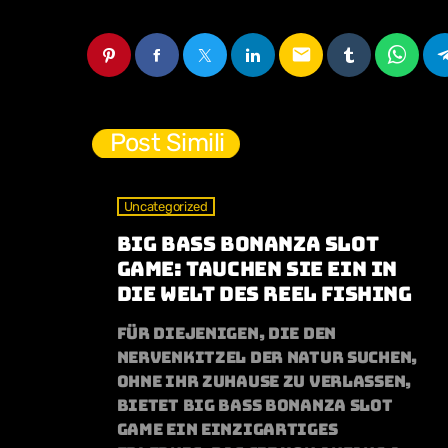
email
Post Simili
Uncategorized
Big Bass Bonanza Slot
Game: Tauchen Sie Ein In
Die Welt Des Reel Fishing
Für diejenigen, die den
Nervenkitzel der Natur suchen,
ohne ihr Zuhause zu verlassen,
bietet Big Bass Bonanza Slot
Game ein einzigartiges