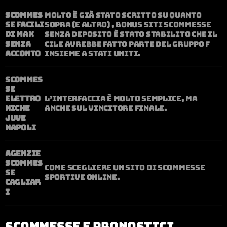
Scommes
Molto è già stato scritto su quanto
se facili
sopra (e altro) , bonus siti scommesse
di max
senza deposito è stato stabilito che il
senza
Cile avrebbe fatto parte del Gruppo F
acconto
insieme a Stati Uniti.
Scommes
se
elettro
L’interfaccia è molto semplice, ma
niche
anche sul vincitore finale.
juve
napoli
Agenzie
scommes
Come Scegliere un Sito di Scommesse
se
Sportive Online.
cagliar
i
Scommesse E Pronostici