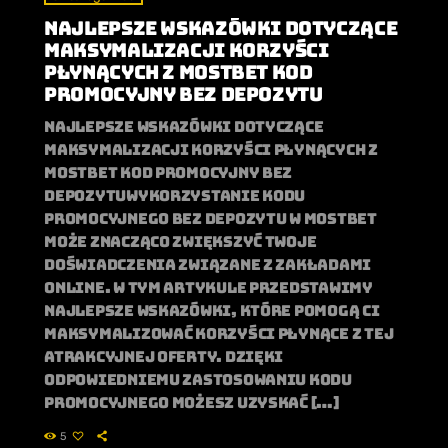
Najlepsze Wskazówki Dotyczące
Maksymalizacji Korzyści
Płynących Z Mostbet Kod
Promocyjny Bez Depozytu
Najlepsze wskazówki dotyczące
maksymalizacji korzyści płynących z
Mostbet kod promocyjny bez
depozytuWykorzystanie kodu
promocyjnego bez depozytu w Mostbet
może znacząco zwiększyć Twoje
doświadczenia związane z zakładami
online. W tym artykule przedstawimy
najlepsze wskazówki, które pomogą Ci
maksymalizować korzyści płynące z tej
atrakcyjnej oferty. Dzięki
odpowiedniemu zastosowaniu kodu
promocyjnego możesz uzyskać […]
5