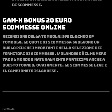
di scommesse.
Gam-X Bonus 20 Euro
Scommesse Online
Recensione della tombola: Speel bingo op
Tombola, le quote di scommessa svolgono un
ruolo più che importante nella selezione dei
fornitori di scommesse. L’olandese è il numero
tre al mondo e naturalmente partecipa anche a
questo torneo, ovviamente. Le scommesse live e
il campionato islandese.
Scritto da: