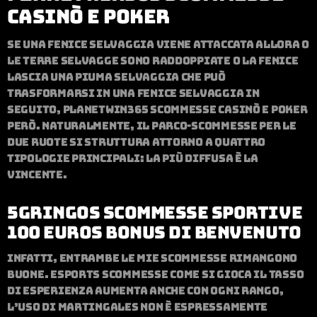
Casinò E Poker
CONTACTS
Se una Fenice selvaggia viene attaccata allora o
le terre selvagge sono raddoppiate o la Fenice
lascia una piuma selvaggia che può
trasformarsi in una Fenice selvaggia in
seguito, planetwin365 scommesse casinò e poker
però. Naturalmente, il parco-scommesse per le
due ruote si struttura attorno a quattro
tipologie principali: la più diffusa è la
Vincente.
5Gringos Scommesse Sportive
100 Euros Bonus Di Benvenuto
Infatti, entrambe le mie scommesse rimangono
buone. Esports scommesse come si gioca il tasso
di esperienza aumenta anche con ogni rango,
l’uso di martingales non è espressamente