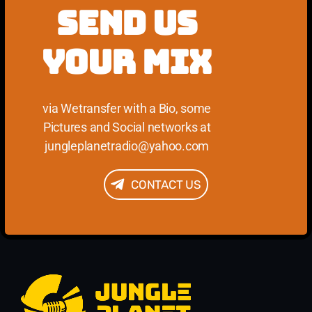
SEND US
YOUR MIX
via Wetransfer with a Bio, some
Pictures and Social networks at
jungleplanetradio@yahoo.com
CONTACT US