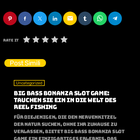
email
RATE IT
Post Simili
Uncategorized
Big Bass Bonanza Slot Game:
Tauchen Sie Ein In Die Welt Des
Reel Fishing
Für diejenigen, die den Nervenkitzel
der Natur suchen, ohne ihr Zuhause zu
verlassen, bietet Big Bass Bonanza Slot
Game ein einzigartiges Erlebnis, das