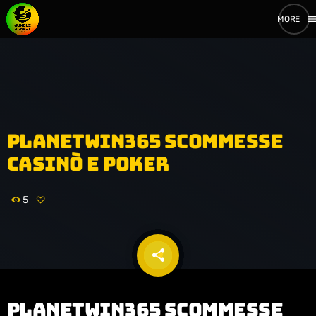
men
close
play_arrow
JUNGLE PLANET RADIO
Planetwin365 Scommesse
Casinò E Poker
HOME
5
TEAM
WEEKLY SCHEDULE
share
email
NEWS & EVENTS
Planetwin365 Scommesse
GALLERY