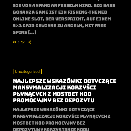
Sie von Anfang an fesseln wird. Big Bass
Bonanza game ist ein fishing-themed
online slot, der verspricht, auf einem
5×3 Grid Gewinne zu angeln, mit free
spins […]
3
Uncategorized
Najlepsze Wskazówki Dotyczące
Maksymalizacji Korzyści
Płynących Z Mostbet Kod
Promocyjny Bez Depozytu
Najlepsze wskazówki dotyczące
maksymalizacji korzyści płynących z
Mostbet kod promocyjny bez
depozytuWykorzystanie kodu