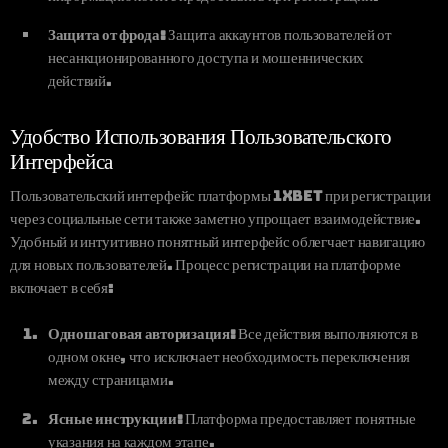
Защита от фрода:
Защита аккаунтов пользователей от
несанкционированного доступа и мошеннических
действий.
Удобство Использования Пользовательского
Интерфейса
Пользовательский интерфейс платформы 1xbet при регистрации
через социальные сети также заметно упрощает взаимодействие.
Удобный и интуитивно понятный интерфейс облегчает навигацию
для новых пользователей. Процесс регистрации на платформе
включает в себя:
Одношаговая авторизация:
Все действия выполняются в
одном окне, что исключает необходимость переключения
между страницами.
Ясные инструкции:
Платформа предоставляет понятные
указания на каждом этапе.