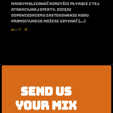
maksymalizować korzyści płynące z tej
atrakcyjnej oferty. Dzięki
odpowiedniemu zastosowaniu kodu
promocyjnego możesz uzyskać […]
5
SEND US
YOUR MIX