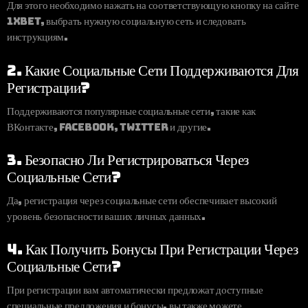
Для этого необходимо нажать на соответствующую кнопку на сайте
1xbet, выбрать нужную социальную сеть и следовать
инструкциям.
2. Какие Социальные Сети Поддерживаются Для
Регистрации?
Поддерживаются популярные социальные сети, такие как
ВКонтакте, Facebook, Twitter и другие.
3. Безопасно Ли Регистрироваться Через
Социальные Сети?
Да, регистрация через социальные сети обеспечивает высокий
уровень безопасности ваших личных данных.
4. Как Получить Бонусы При Регистрации Через
Социальные Сети?
При регистрации вам автоматически предложат доступные
специальные предложения и бонусы, вы также можете