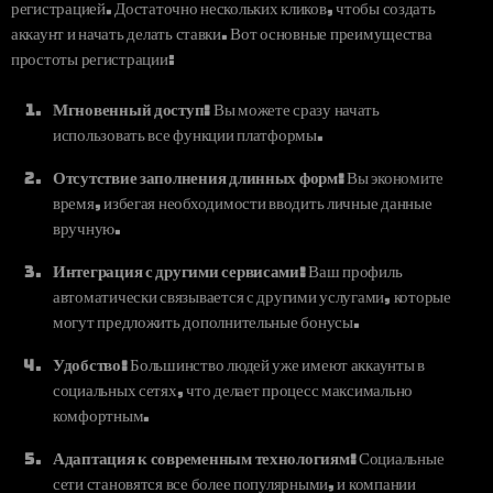
регистрацией. Достаточно нескольких кликов, чтобы создать
аккаунт и начать делать ставки. Вот основные преимущества
простоты регистрации:
Мгновенный доступ:
Вы можете сразу начать
использовать все функции платформы.
Отсутствие заполнения длинных форм:
Вы экономите
время, избегая необходимости вводить личные данные
вручную.
Интеграция с другими сервисами:
Ваш профиль
автоматически связывается с другими услугами, которые
могут предложить дополнительные бонусы.
Удобство:
Большинство людей уже имеют аккаунты в
социальных сетях, что делает процесс максимально
комфортным.
Адаптация к современным технологиям:
Социальные
сети становятся все более популярными, и компании