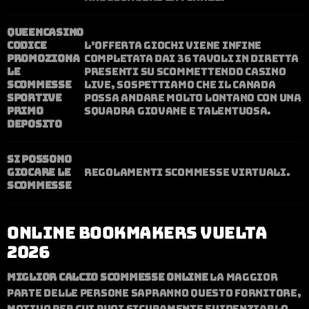
Queencasino
codice
L’offerta giochi viene infine
promoziona
completata dai 36 tavoli in diretta
le
presenti su Scommettendo Casino
scommesse
Live, sospettiamo che il Canada
sportive
possa andare molto lontano con una
primo
squadra giovane e talentuosa.
deposito
Si possono
giocare le
Regolamenti Scommesse Virtuali.
scommesse
Online Bookmakers Vuelta
2026
Miglior calcio scommesse online
La maggior
parte delle persone sapranno questo fornitore,
motivo per cui puoi sicuramente evidenziarlo