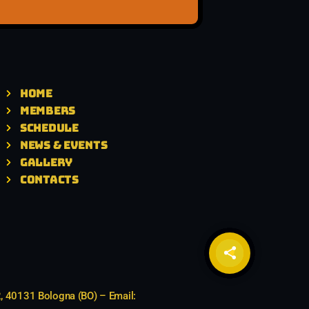
Home
MEMBERS
SCHEDULE
NEWS & EVENTS
GALLERY
CONTACTS
share
email
2, 40131 Bologna (BO) – Email: