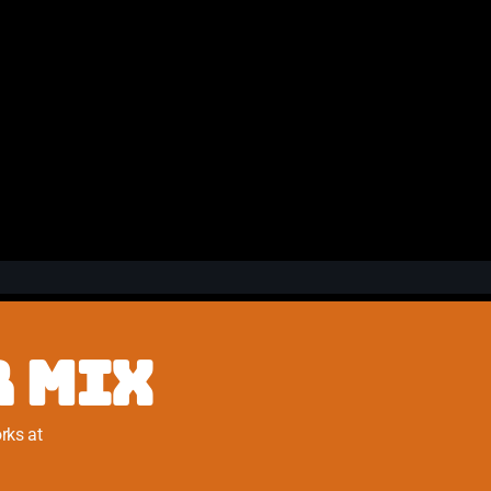
związane z zakładami online. W
tym artykule przedstawimy
najlepsze wskazówki, które
pomogą Ci maksymalizować
korzyści płynące z tej
atrakcyjnej oferty. Dzięki
odpowiedniemu zastosowaniu
kodu promocyjnego możesz
uzyskać […]
R MIX
rks at