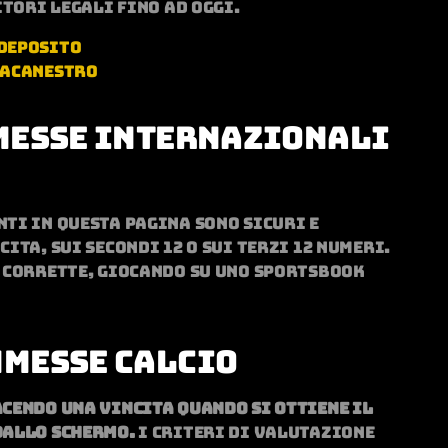
itori legali fino ad oggi.
 Deposito
lacanestro
messe Internazionali
ti in questa pagina sono sicuri e
ita, sui secondi 12 o sui terzi 12 numeri.
o corrette, giocando su uno sportsbook
messe Calcio
acendo una vincita quando si ottiene il
dallo schermo.
I criteri di valutazione