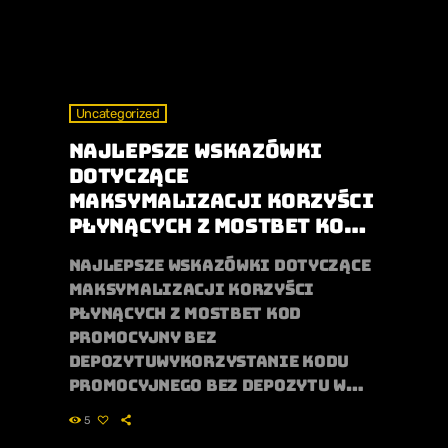
Uncategorized
Najlepsze Wskazówki
Dotyczące
Maksymalizacji Korzyści
Płynących Z Mostbet Kod
Promocyjny Bez Depozytu
Najlepsze wskazówki dotyczące
maksymalizacji korzyści
płynących z Mostbet kod
promocyjny bez
depozytuWykorzystanie kodu
promocyjnego bez depozytu w
Mostbet może znacząco
5
zwiększyć Twoje doświadczenia