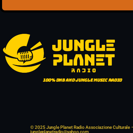
100%
DNB AND JUNGLE MUSIC RADIO
© 2025 Jungle Planet Radio Associazione Culturale 
jungleplanetradio@yahoo.com