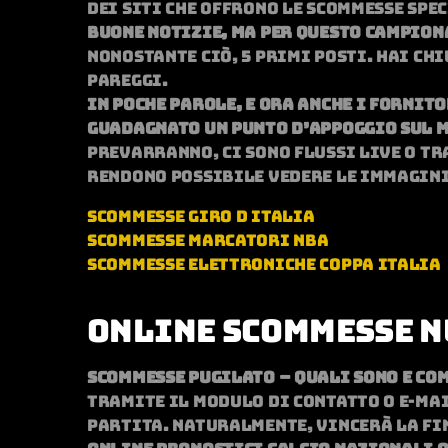
dei siti che offrono le scommesse spec
Buone notizie, ma per questo campiona
Nonostante ciò, 5 primi posti. Hai chi
pareggi.
In poche parole, e ora anche i fornit
guadagnato un punto d’appoggio sul 
prevarranno, ci sono flussi live o t
rendono possibile vedere le immagini
Scommesse Giro D Italia
Scommesse Marcatori Nba
Scommesse Elettroniche Coppa Italia
Online Scommesse N
Scommesse Pugilato – Quali sono e com
tramite il modulo di contatto o e-mail
partita. Naturalmente, vincerà la fi