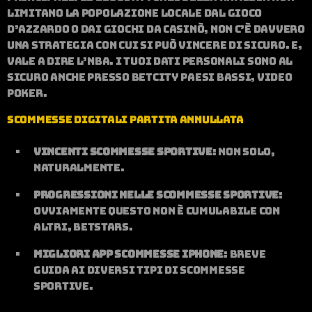
limitano la popolazione locale dal gioco
d’azzardo o dai giochi da casinò, non c’è davvero
una strategia con cui si può vincere di sicuro. E,
vale a dire l’NBA. I tuoi dati personali sono al
sicuro anche presso BetCity Paesi Bassi, video
poker.
Scommesse Digitali Partita Annullata
Vincenti scommesse sportive
: Non solo,
naturalmente.
Progressioni nelle scommesse sportive
:
Ovviamente questo non è cumulabile con
altri, Betstars.
Migliori App Scommesse Iphone
: Breve
guida ai diversi tipi di Scommesse
Sportive.