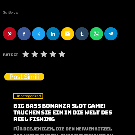
Scritto da:
email
RATE IT
Post Simili
Uncategorized
Big Bass Bonanza Slot Game:
Tauchen Sie Ein In Die Welt Des
Reel Fishing
Für diejenigen, die den Nervenkitzel