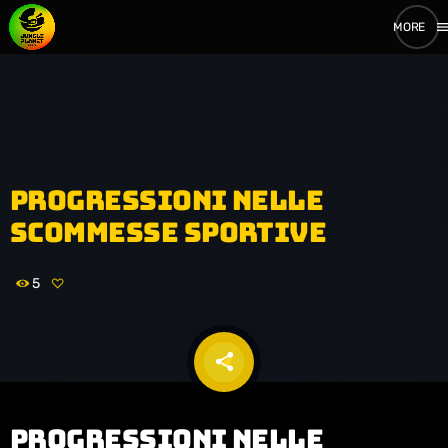
men
close
play_arrow
JUNGLE PLANET RADIO
Progressioni Nelle
Scommesse Sportive
HOME
5
TEAM
WEEKLY SCHEDULE
share
email
NEWS & EVENTS
Progressioni Nelle
GALLERY