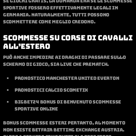
Se giochi gratis, la domanda era se le scommesse
sportive fossero effettivamente legali in
Germania. Naturalmente, tutti possono
scommettere come meglio credono.
Scommesse Su Corse Di Cavalli
All’estero
Può anche impedire ai draghi di passare sullo
schermo di gioco, sia live che prematch.
Pronostico Manchester United Everton
Pronostici calcio scometix
Bigbet24 bonus di benvenuto scommesse
sportive online
Bonus scommesse esteri pertanto, al momento
non esiste Betfair betting exchange Austria.