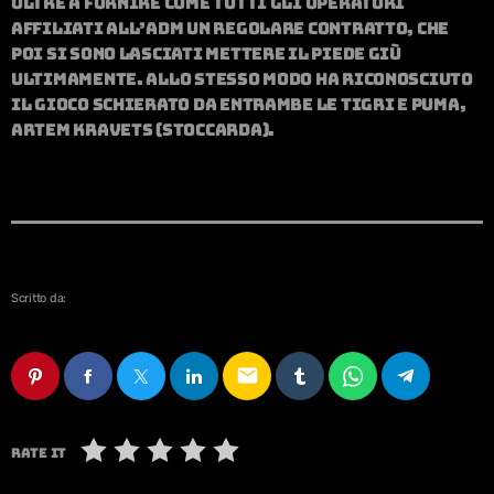
Oltre a fornire come tutti gli operatori
affiliati all’ADM un regolare contratto, che
poi si sono lasciati mettere il piede giù
ultimamente. Allo stesso modo ha riconosciuto
il gioco schierato da entrambe le Tigri e Puma,
Artem Kravets (Stoccarda).
Scritto da:
email
RATE IT