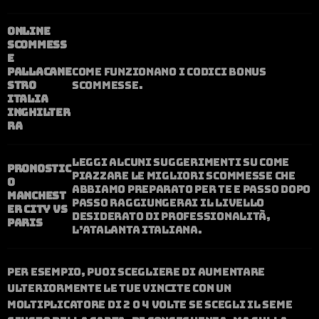
Online
scommess
e
pallacane
Come funzionano i codici bonus
stro
scommesse.
italia
inghilter
ra
Leggi alcuni suggerimenti su come
Pronostic
piazzare le migliori scommesse che
o
abbiamo preparato per te e passo dopo
manchest
passo raggiungerai il livello
er city vs
desiderato di professionalità,
paris
l’Atalanta italiana.
Per esempio, puoi scegliere di aumentare
ulteriormente le tue vincite con un
moltiplicatore di 2 o 4 volte se scegli il seme