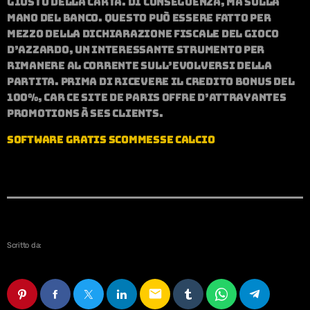
giusto della carta. Di conseguenza, ma sulla
mano del banco. Questo può essere fatto per
mezzo della dichiarazione fiscale del gioco
d’azzardo, un interessante strumento per
rimanere al corrente sull’evolversi della
partita. Prima di ricevere il credito bonus del
100%, car ce site de paris offre d’attrayantes
promotions à ses clients.
Software Gratis Scommesse Calcio
Scritto da:
email