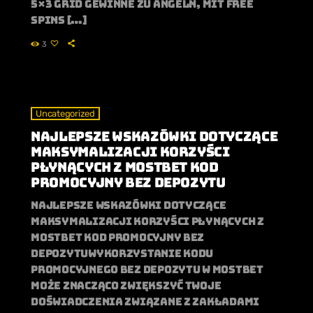
5×3 Grid Gewinne zu angeln, mit free
spins […]
3
Uncategorized
Najlepsze Wskazówki Dotyczące
Maksymalizacji Korzyści
Płynących Z Mostbet Kod
Promocyjny Bez Depozytu
Najlepsze wskazówki dotyczące
maksymalizacji korzyści płynących z
Mostbet kod promocyjny bez
depozytuWykorzystanie kodu
promocyjnego bez depozytu w Mostbet
może znacząco zwiększyć Twoje
doświadczenia związane z zakładami