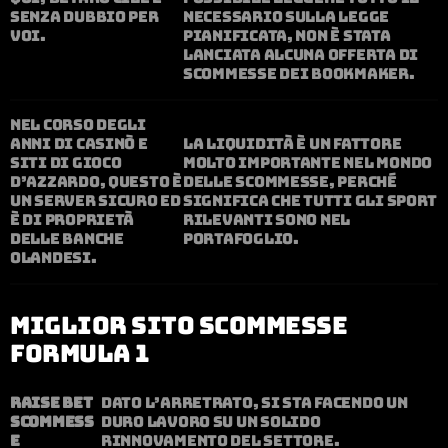
senza dubbio per
necessario sulla legge
voi.
pianificata, non è stata
lanciata alcuna offerta di
scommesse dei bookmaker.
Nel corso degli
anni di casinò e
La liquidità è un fattore
siti di gioco
molto importante nel mondo
d’azzardo, questo è
delle scommesse, perché
un server sicuro ed
significa che tutti gli sport
è di proprietà
rilevanti sono nel
delle banche
portafoglio.
olandesi.
Miglior Sito Scommesse
Formula 1
Raise bet
Dato l’arretrato, si sta facendo un
scommess
duro lavoro su un solido
e
rinnovamento del settore.