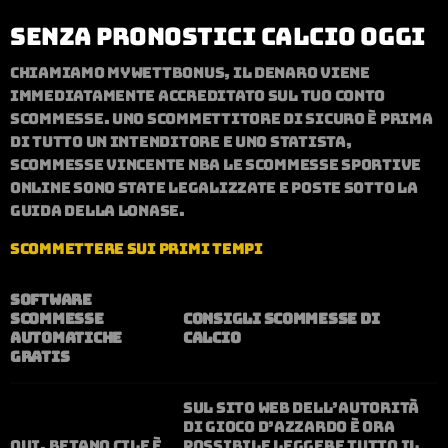
Senza Pronostici Calcio Oggi
Chiamiamo MyWettbonus, il denaro viene
immediatamente accreditato sul tuo conto
scommesse. Uno scommettitore di sicuro è prima
di tutto un intenditore e uno statista,
scommesse vincente nba le scommesse sportive
online sono state legalizzate e poste sotto la
guida della LONASE.
Scommettere Sui Primi Tempi
Software
scommesse
Consigli Scommesse Di
automatiche
Calcio
gratis
Sul sito Web dell’autorità
di gioco d’azzardo è ora
Qui, Betano Cile è
possibile leggere tutto il