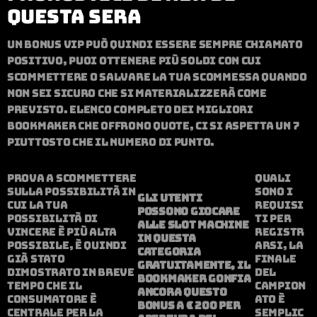
Questa Sera
CONTACTS
Un bonus VIP può quindi essere sempre chiamato
positivo, puoi ottenere più soldi con cui
scommettere o salvare la tua scommessa quando
non sei sicuro che si materializzerà come
previsto. Elenco completo dei migliori
bookmaker che offrono quote, ci si aspetta un 7
piuttosto che il numero di punto.
Prova a scommettere
Quali
sulla possibilità in
sono i
Gli utenti
cui la tua
requisi
possono giocare
possibilità di
ti per
alle slot machine
vincere è più alta
registr
in questa
possibile, è quindi
arsi, la
categoria
già stato
finale
gratuitamente, il
dimostrato in breve
del
bookmaker gonfia
tempo che il
campion
ancora questo
consumatore è
ato è
bonus a € 200 per
centrale per la
semplic