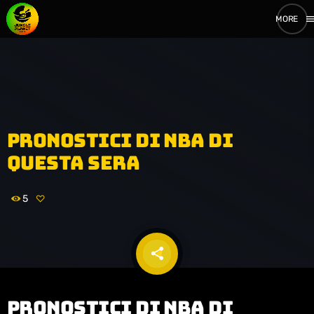
men
close
play_arrow
JUNGLE PLANET RADIO
Pronostici Di Nba Di
Questa Sera
HOME
5
TEAM
WEEKLY SCHEDULE
share
email
NEWS & EVENTS
Pronostici Di Nba Di
GALLERY