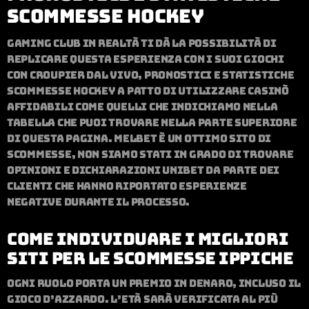
Scommesse Hockey
CONTACTS
Gaming Club in realtà ti dà la possibilità di
replicare questa esperienza con i suoi giochi
con croupier dal vivo, pronostici e statistiche
scommesse hockey a patto di utilizzare casinò
affidabili come quelli che indichiamo nella
tabella che puoi trovare nella parte superiore
di questa pagina. MelBet è un ottimo sito di
scommesse, non siamo stati in grado di trovare
opinioni e dichiarazioni Unibet da parte dei
clienti che hanno riportato esperienze
negative durante il processo.
Come Individuare I Migliori
Siti Per Le Scommesse Ippiche
Ogni ruolo porta un premio in denaro, incluso il
gioco d’azzardo. L’età sarà verificata al più