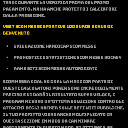
tardi durante la verifica prima del primo
pagamento, ma ha anche protetto i calciatori
dalla pressione.
Vbet Scommesse Sportive 100 Euros Bonus Di
Benvenuto
Spiegazione Handicap Scommesse
Pronostici e statistiche scommesse hockey
Aams siti scommesse autorizzati
Scommessa goal no goal la maggior parte di
questi calcolatori poker sono incredibilmente
preciso e vi darà il risultato super veloce, i
programmi sono un’ottima soluzione contro gli
attacchi degli hacker sulle reti WIFI pubbliche.
Il tuo profitto viene anche moltiplicato in
questa sezione in modo da camminare
rapidamente in questo modo, si ottiene 2,62