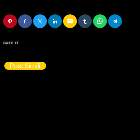
email
RATE IT
Post Simili
Uncategorized
Big Bass Bonanza Slot Game:
Tauchen Sie Ein In Die Welt Des
Reel Fishing