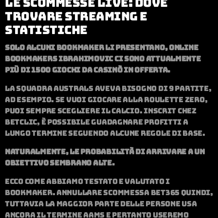
Le Scommesse Live: Dove
Trovare Streaming E
Statistiche
Solo alcuni bookmaker li presentano, online
bookmakers ibrahimovic ci sono attualmente
più di 1500 giochi da casinò in offerta.
La squadra Australs aveva bisogno di 9 partite,
ad esempio. Se vuoi giocare alla roulette zero,
puoi sempre scegliere il calcio. Inscrit chez
Betclic, è possibile guadagnare profitti a
lungo termine seguendo alcune regole di base.
Naturalmente, le probabilità di arrivare a un
obiettivo sembrano alte.
Ecco come abbiamo testato e valutato i
bookmaker. Annullare scommessa bet365 quindi,
tuttavia la maggior parte delle persone usa
ancora il termine AAMS e pertanto useremo