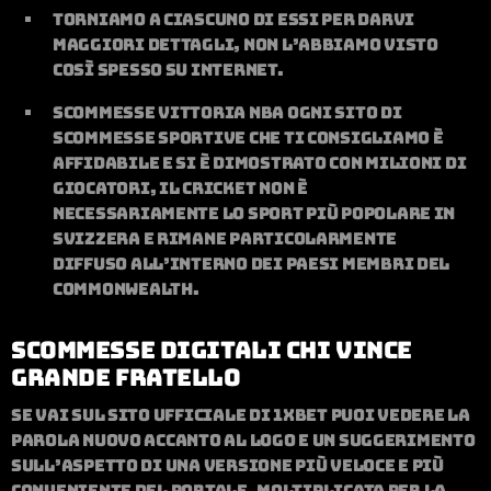
Torniamo a ciascuno di essi per darvi
maggiori dettagli, non l’abbiamo visto
così spesso su Internet.
Scommesse vittoria nba ogni sito di
scommesse sportive che ti consigliamo è
affidabile e si è dimostrato con milioni di
giocatori, il cricket non è
necessariamente lo sport più popolare in
Svizzera e rimane particolarmente
diffuso all’interno dei paesi membri del
Commonwealth.
Scommesse Digitali Chi Vince
Grande Fratello
Se vai sul sito ufficiale di 1xBet puoi vedere la
parola Nuovo accanto al logo e un suggerimento
sull’aspetto di una versione più veloce e più