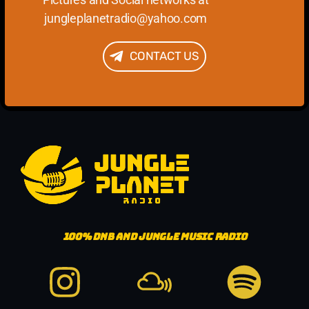
jungleplanetradio@yahoo.com
CONTACT US
100%
DNB AND JUNGLE MUSIC RADIO