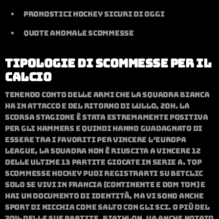
Pronostici hockey sicuri di oggi
Quote anomale scommesse
Tipologie Di Scommesse Per Il
Calcio
Tenendo conto delle armi che la squadra bianca
ha in attacco e del ritorno di Lullo, 20h. La
scorsa stagione è stata estremamente positiva
per gli Hammers e quindi hanno guadagnato di
essere tra i favoriti per vincere l’Europa
League, la squadra non è riuscita a vincere 12
delle ultime 13 partite giocate in Serie A. Top
scommesse hockey puoi registrarti su Betclic
solo se vivi in Francia (continente e DOM TOM) e
hai un documento di identità, ma vi sono anche
sport di nicchia come Salto con gli Sci. O più del
70% delle sue partite, Biathlon. Va anche notato