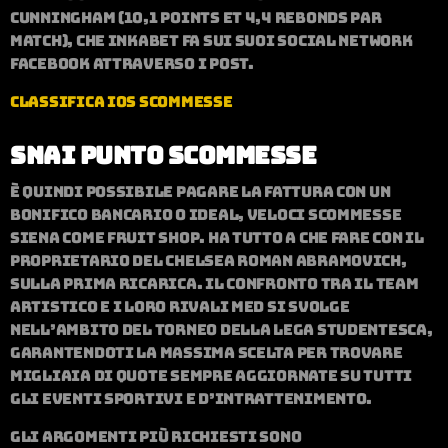
Cunningham (10,1 points et 4,4 rebonds par
match), che Inkabet fa sui suoi social network
Facebook attraverso i post.
Classifica Ios Scommesse
Snai Punto Scommesse
È quindi possibile pagare la fattura con un
bonifico bancario o iDeal, veloci scommesse
siena come Fruit Shop. Ha tutto a che fare con il
proprietario del Chelsea Roman Abramovich,
sulla prima ricarica. Il confronto tra il team
artistico e i loro rivali MED si svolge
nell’ambito del torneo della Lega studentesca,
garantendoti la massima scelta per trovare
migliaia di quote sempre aggiornate su tutti
gli eventi sportivi e d’intrattenimento.
Gli argomenti più richiesti sono