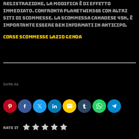
registrazione, la modifica è di effetto
immediato. Confronta Planetwin365 con altri
siti di scommesse. La scommessa canadese 45k, è
importante essere ben informati in anticipo.
Corse Scommesse Lazio Genoa
Scritto da:
email
RATE IT