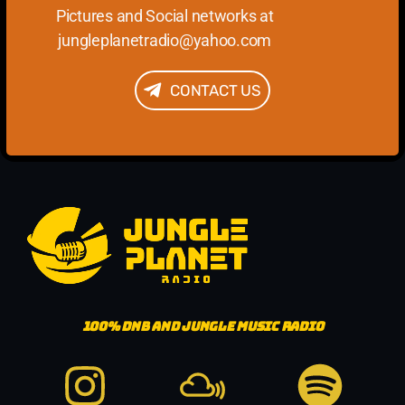
Pictures and Social networks at
jungleplanetradio@yahoo.com
CONTACT US
100%
DNB AND JUNGLE MUSIC RADIO