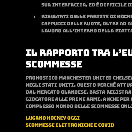
sua interfaccia, ed è difficile d
Risultati delle partite di hocke
cappucci delle ruote, oltre ad 
lavoro all’interno della piatt
Il Rapporto Tra L’E
Scommesse
Pronostico manchester united chelsea 
negli Stati Uniti. Questo perché att
dal mercato olandese, basta registra
giocatore alle prime armi, anche per 
complesso mondo delle scommesse onlin
Lugano Hockey Oggi
Scommesse Elettroniche E Covid