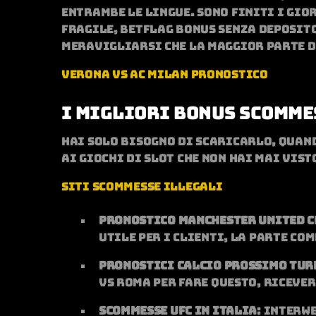
entrambe le lingue. Sono finiti i gio
fragile, betflag bonus senza deposito
meravigliarsi che la maggior parte d
Verona Vs Ac Milan Pronostico
I Migliori Bonus Scomme
Hai solo bisogno di scaricarlo, quand
ai giochi di slot che non hai mai vis
Siti Scommesse Illegali
Pronostico manchester united c
utile per i clienti, la parte co
Pronostici Calcio Prossimo Turn
vs roma per fare questo, riceve
Scommesse ufc in italia
: Interw