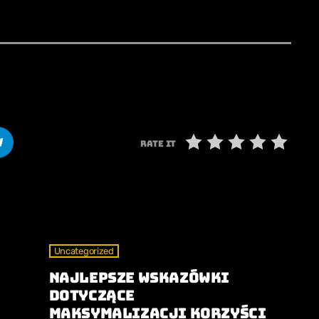
RATE IT
Uncategorized
Najlepsze Wskazówki
Dotyczące
Maksymalizacji Korzyści