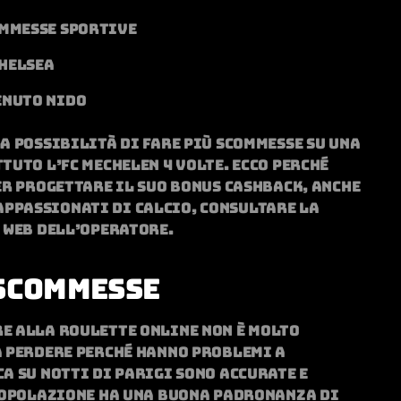
ommesse Sportive
helsea
enuto nido
a possibilità di fare più scommesse su una
tuto l’FC Mechelen 4 volte. Ecco perché
er progettare il suo bonus cashback, anche
i appassionati di calcio, consultare la
 web dell’operatore.
 Scommesse
e alla roulette online non è molto
a perdere perché hanno problemi a
a su Notti di Parigi sono accurate e
 popolazione ha una buona padronanza di