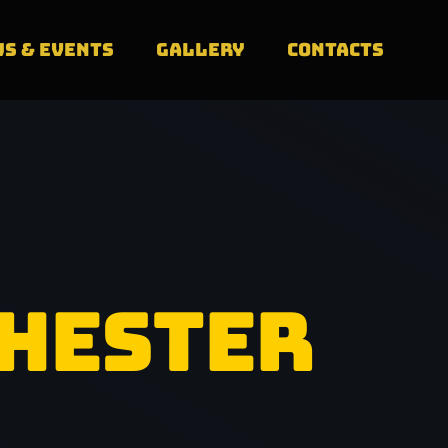
S & EVENTS
GALLERY
CONTACTS
close
hester