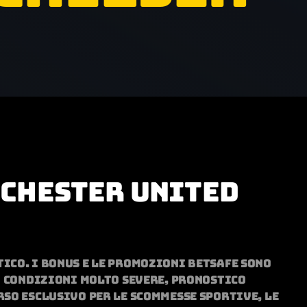
chester United
tico.
I bonus e le promozioni Betsafe sono
a condizioni molto severe, pronostico
so esclusivo per le scommesse sportive, le