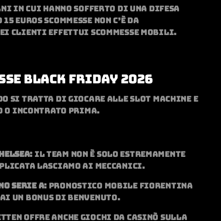
rni in cui hanno sofferto di una difesa
 15 euros scommesse non c’è da
ei clienti effettui scommesse mobili.
sse Black Friday 2026
o si tratta di giocare alle slot machine e
to o incontrato prima.
helsea
: Il team non è solo estremamente
mplicata lasciamo ai meccanici.
o Serie A
: Pronostico mobile fiorentina
rai un bonus di benvenuto.
etten offre anche giochi da casinò sulla