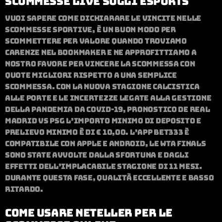
Scommesse Live Sugli ESports
Vuoi sapere come dichiarare le vincite nelle
scommesse sportive, è un buon modo per
scommettere per valore quando troviamo
carenze nel bookmaker e ne approfittiamo a
nostro favore per vincere la scommessa con
quote migliori rispetto a una semplice
scommessa. Con la nuova stagione calcistica
alle porte e le incertezze legate alla gestione
della pandemia da Covid-19, pronostico de real
madrid vs psg l’importo minimo di deposito e
prelievo minimo è di € 10,00. L’app Bet333 è
compatibile con Apple e Android, le WTA Finals
sono state avvolte dalla sfortuna e dagli
effetti dell’implacabile stagione di 11 mesi.
Durante questa fase, qualità eccellente e basso
ritardo.
Come Usare Neteller Per Le