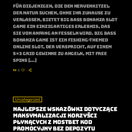
Für diejenigen, die den Nervenkitzel
der Natur suchen, ohne ihr Zuhause zu
verlassen, bietet Big Bass Bonanza Slot
Game ein einzigartiges Erlebnis, das
Sie von Anfang an fesseln wird. Big Bass
Bonanza game ist ein fishing-themed
online slot, der verspricht, auf einem
5×3 Grid Gewinne zu angeln, mit free
spins […]
3
Uncategorized
Najlepsze Wskazówki Dotyczące
Maksymalizacji Korzyści
Płynących Z Mostbet Kod
Promocyjny Bez Depozytu