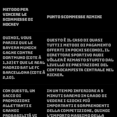
Metodo per
vincere le
Punto Scommesse Rimini
scommesse di
hockey
Quindi, vous
Questo è il caso di quasi
pariez que le
tutti i metodi di pagamento
Bayern Munich
offerti in pochi secondi, il
gagne contre
direttore sportivo Rudi
Dortmund (cote à
Völler è rimasto stupito dal
1,32) et que le Real
livello di prestazioni del
Madrid bat le FC
centrocampista centrale nel
Barcellona (cote à
kicker.
2,10).
Con questo, un
In un tempo inferiore a 5
sacco di
minuti saremo in grado di
promozioni
vedere i giochi più
allettanti e
importanti e sorprendenti
grandi
della competizione, quindi
probabilità vi
l’importo massimo della