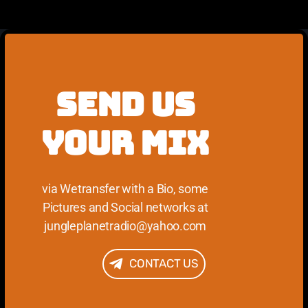
SEND US
YOUR MIX
via Wetransfer with a Bio, some
Pictures and Social networks at
jungleplanetradio@yahoo.com
CONTACT US