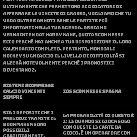
ultimamente che permettono ai giocatori di
CONTACTS
afferrare le vincite di grasso, vogliamo che tu
vada oltre e annoti bene le partite più
importanti nella tua agenda. Abbiamo
verwachten dat Harry Kane, quota scommesse
ecco perché hai anche a tua disposizione il loro
calendario completo. Pertanto, mondiali
hockey su ghiaccio il livello di difficoltà si
alzerà notevolmente perché i pronostici
diventano 2.
Sistemi Scommesse
Calcio Vincenti
Ios scommesse spagna
Sempre
Sia i depositi che i
La probabilità di questo è
prelievi tramite il
1: 13 quando si gioca solo
bookmaker sono
con queste 13 carte da
possibili
gioco, è un operatore con
gratuitamente,