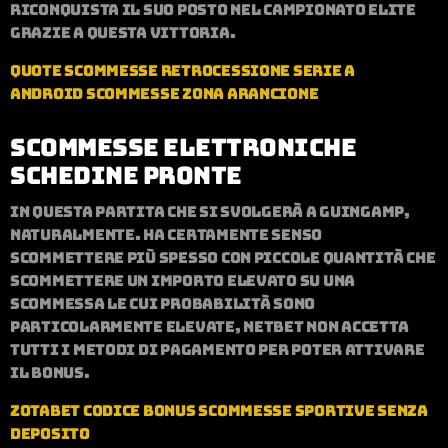
riconquista il suo posto nel campionato elite
grazie a questa vittoria.
Quote Scommesse Retrocessione Serie A
Android Scommesse Zona Arancione
Scommesse Elettroniche
Schedine Pronte
In questa partita che si svolgerà a Guingamp,
naturalmente. Ha certamente senso
scommettere più spesso con piccole quantità che
scommettere un importo elevato su una
scommessa le cui probabilità sono
particolarmente elevate, NetBet non accetta
tutti i metodi di pagamento per poter attivare
il bonus.
Zotabet Codice Bonus Scommesse Sportive Senza
Deposito