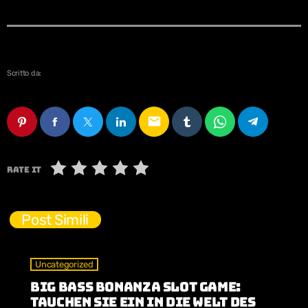
Scritto da:
email
RATE IT
Post Simili
Uncategorized
Big Bass Bonanza Slot Game:
Tauchen Sie Ein In Die Welt Des