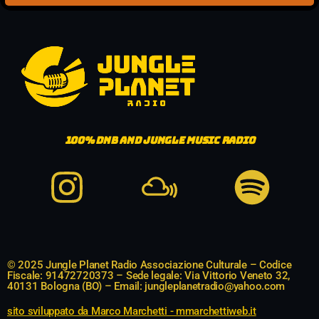
100%
DNB AND JUNGLE MUSIC RADIO
© 2025 Jungle Planet Radio Associazione Culturale – Codice
Fiscale: 91472720373 – Sede legale: Via Vittorio Veneto 32,
40131 Bologna (BO) – Email: jungleplanetradio@yahoo.com
sito sviluppato da Marco Marchetti - mmarchettiweb.it