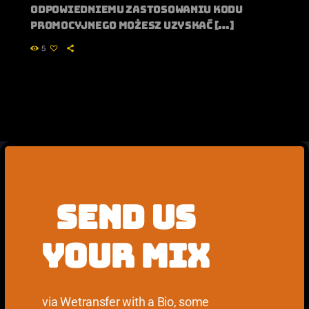
odpowiedniemu zastosowaniu kodu
promocyjnego możesz uzyskać […]
5
SEND US
YOUR MIX
via Wetransfer with a Bio, some