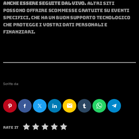
anche essere seguite dal vivo.
Altri siti
possono offrire scommesse gratuite su eventi
specifici, che ha un buon supporto tecnologico
che protegge i vostri dati personali e
finanziari.
Scritto da:
email
RATE IT