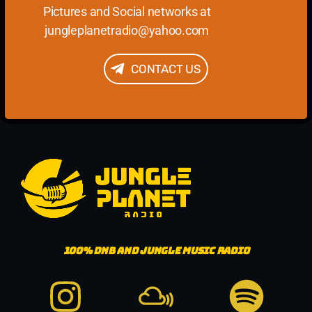
Pictures and Social networks at
jungleplanetradio@yahoo.com
CONTACT US
100%
DNB AND JUNGLE MUSIC RADIO