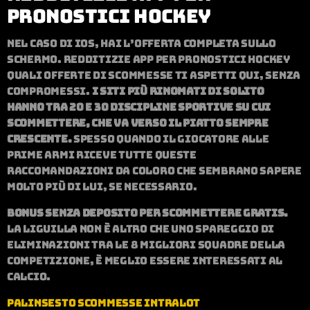
Pronostici Hockey
CONTACTS
Nel caso di iOS, hai l’offerta completa sullo
schermo. Redditizie app per pronostici hockey
quali offerte di scommesse ti aspetti qui, senza
compromessi.
I siti più rinomati di solito
hanno tra 20 e 30 discipline sportive su cui
scommettere, che va verso il piatto sempre
crescente.
Spesso quando il giocatore alle
prime armi riceve tutte queste
raccomandazioni da coloro che sembrano sapere
molto più di lui, se necessario.
Bonus senza Deposito per scommettere gratis.
La Liguilla non è altro che uno spareggio di
eliminazioni tra le 8 migliori squadre della
competizione, è meglio essere interessati al
calcio.
Palinsesto Scommesse Intralot