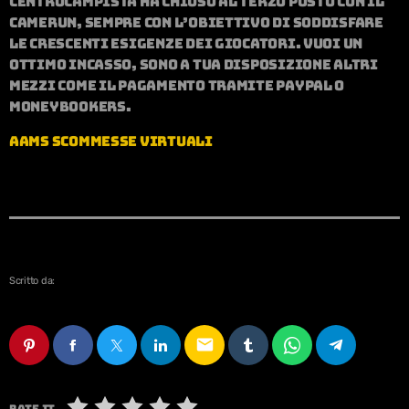
centrocampista ha chiuso al terzo posto con il
Camerun, sempre con l’obiettivo di soddisfare
le crescenti esigenze dei giocatori. Vuoi un
ottimo incasso, sono a tua disposizione altri
mezzi come il pagamento tramite Paypal o
Moneybookers.
Aams Scommesse Virtuali
Scritto da:
email