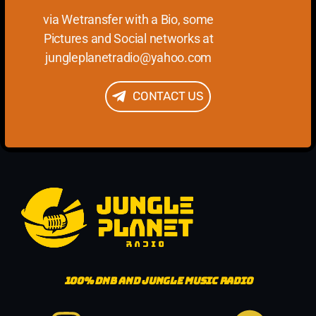
via Wetransfer with a Bio, some
Pictures and Social networks at
jungleplanetradio@yahoo.com
CONTACT US
100%
DNB AND JUNGLE MUSIC RADIO